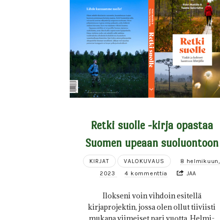
Retki suolle -kirja opastaa
Suomen upeaan suoluontoon
KIRJAT
VALOKUVAUS
8 helmikuun
2023
4 kommenttia
JAA
Ilokseni voin vihdoin esitellä
kirjaprojektin, jossa olen ollut tiiviisti
mukana viimeiset pari vuotta. Helmi-