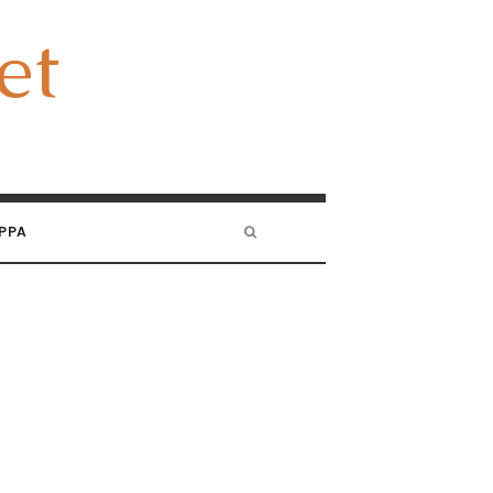
et
et
PPA