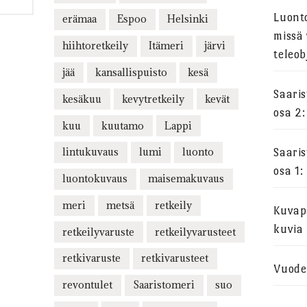
Luont
erämaa
Espoo
Helsinki
missä 
hiihtoretkeily
Itämeri
järvi
teleob
jää
kansallispuisto
kesä
Saari
kesäkuu
kevytretkeily
kevät
osa 2:
kuu
kuutamo
Lappi
lintukuvaus
lumi
luonto
Saari
osa 1:
luontokuvaus
maisemakuvaus
meri
metsä
retkeily
Kuvapa
kuvia
retkeilyvaruste
retkeilyvarusteet
retkivaruste
retkivarusteet
Vuode
revontulet
Saaristomeri
suo