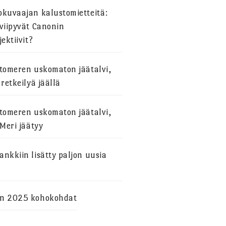
okuvaajan kalustomietteitä:
viipyvät Canonin
jektiivit?
stomeren uskomaton jäätalvi,
 retkeilyä jäällä
stomeren uskomaton jäätalvi,
 Meri jäätyy
nkkiin lisätty paljon uusia
n 2025 kohokohdat