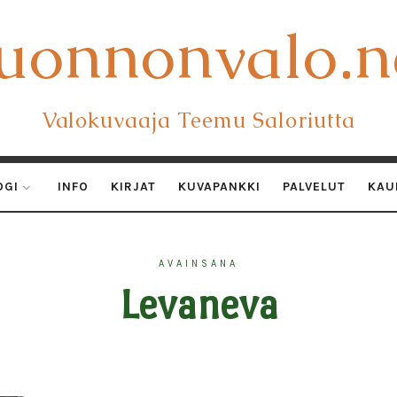
uonnonvalo.n
uonnonvalo.n
Valokuvaaja Teemu Saloriutta
OGI
INFO
KIRJAT
KUVAPANKKI
PALVELUT
KAU
AVAINSANA
Levaneva