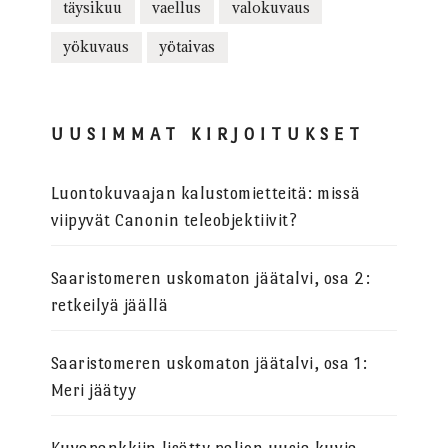
täysikuu
vaellus
valokuvaus
yökuvaus
yötaivas
UUSIMMAT KIRJOITUKSET
Luontokuvaajan kalustomietteitä: missä
viipyvät Canonin teleobjektiivit?
Saaristomeren uskomaton jäätalvi, osa 2:
retkeilyä jäällä
Saaristomeren uskomaton jäätalvi, osa 1:
Meri jäätyy