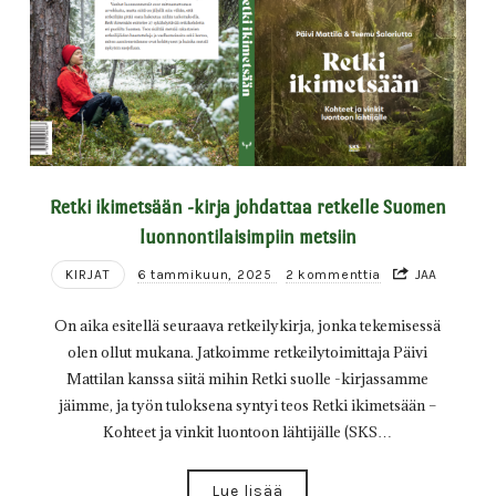
Retki ikimetsään -kirja johdattaa retkelle Suomen
luonnontilaisimpiin metsiin
KIRJAT
6 tammikuun, 2025
2 kommenttia
JAA
On aika esitellä seuraava retkeilykirja, jonka tekemisessä
olen ollut mukana. Jatkoimme retkeilytoimittaja Päivi
Mattilan kanssa siitä mihin Retki suolle -kirjassamme
jäimme, ja työn tuloksena syntyi teos Retki ikimetsään –
Kohteet ja vinkit luontoon lähtijälle (SKS…
Lue lisää