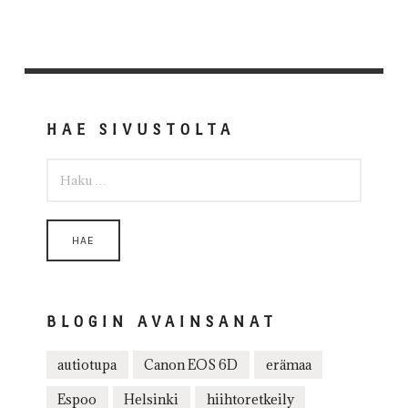
HAE SIVUSTOLTA
HAKU:
BLOGIN AVAINSANAT
autiotupa
Canon EOS 6D
erämaa
Espoo
Helsinki
hiihtoretkeily