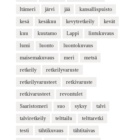
Itämeri
järvi
jää
kansallispuisto
kesä
kesäkuu
kevytretkeily
kevät
kuu
kuutamo
Lappi
lintukuvaus
lumi
luonto
luontokuvaus
maisemakuvaus
meri
metsä
retkeily
retkeilyvaruste
retkeilyvarusteet
retkivaruste
retkivarusteet
revontulet
Saaristomeri
suo
syksy
talvi
talviretkeily
telttailu
telttaretki
testi
tähtikuvaus
tähtitaivas