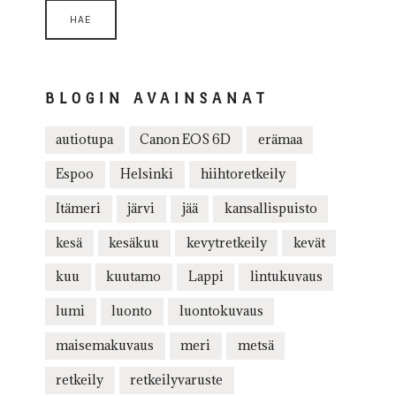
BLOGIN AVAINSANAT
autiotupa
Canon EOS 6D
erämaa
Espoo
Helsinki
hiihtoretkeily
Itämeri
järvi
jää
kansallispuisto
kesä
kesäkuu
kevytretkeily
kevät
kuu
kuutamo
Lappi
lintukuvaus
lumi
luonto
luontokuvaus
maisemakuvaus
meri
metsä
retkeily
retkeilyvaruste