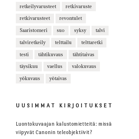
retkeilyvarusteet
retkivaruste
retkivarusteet
revontulet
Saaristomeri
suo
syksy
talvi
talviretkeily
telttailu
telttaretki
testi
tähtikuvaus
tähtitaivas
täysikuu
vaellus
valokuvaus
yökuvaus
yötaivas
UUSIMMAT KIRJOITUKSET
Luontokuvaajan kalustomietteitä: missä
viipyvät Canonin teleobjektiivit?