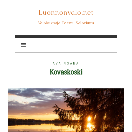
Luonnonvalo.net
Luonnonvalo.net
Valokuvaaja Teemu Saloriutta
AVAINSANA
Kovaskoski