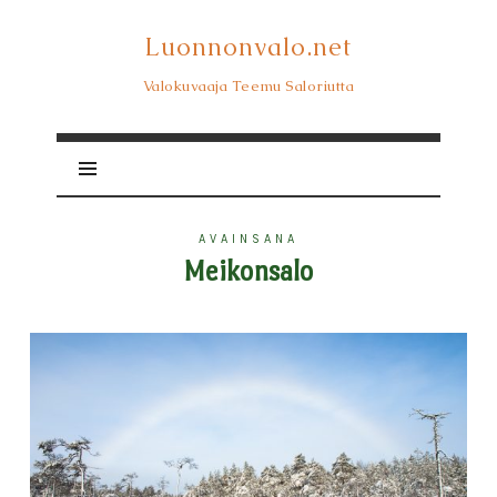
Luonnonvalo.net
Luonnonvalo.net
Valokuvaaja Teemu Saloriutta
AVAINSANA
Meikonsalo