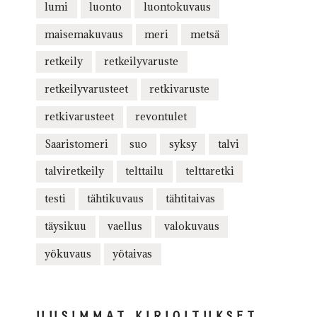
lumi
luonto
luontokuvaus
maisemakuvaus
meri
metsä
retkeily
retkeilyvaruste
retkeilyvarusteet
retkivaruste
retkivarusteet
revontulet
Saaristomeri
suo
syksy
talvi
talviretkeily
telttailu
telttaretki
testi
tähtikuvaus
tähtitaivas
täysikuu
vaellus
valokuvaus
yökuvaus
yötaivas
UUSIMMAT KIRJOITUKSET