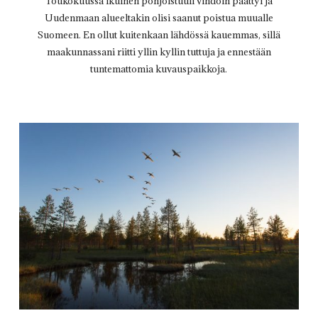
Toukokuussa ikuinen pohjoistuuli vihdoin päättyi ja
Uudenmaan alueeltakin olisi saanut poistua muualle
Suomeen. En ollut kuitenkaan lähdössä kauemmas, sillä
maakunnassani riitti yllin kyllin tuttuja ja ennestään
tuntemattomia kuvauspaikkoja.