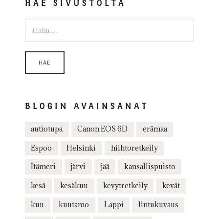
HAE SIVUSTOLTA
HAKU:
BLOGIN AVAINSANAT
autiotupa
Canon EOS 6D
erämaa
Espoo
Helsinki
hiihtoretkeily
Itämeri
järvi
jää
kansallispuisto
kesä
kesäkuu
kevytretkeily
kevät
kuu
kuutamo
Lappi
lintukuvaus