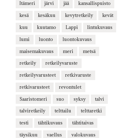
Itämeri
järvi
jää
kansallispuisto
kesä
kesäkuu
kevytretkeily
kevät
kuu
kuutamo
Lappi
lintukuvaus
lumi
luonto
luontokuvaus
maisemakuvaus
meri
metsä
retkeily
retkeilyvaruste
retkeilyvarusteet
retkivaruste
retkivarusteet
revontulet
Saaristomeri
suo
syksy
talvi
talviretkeily
telttailu
telttaretki
testi
tähtikuvaus
tähtitaivas
täysikuu
vaellus
valokuvaus