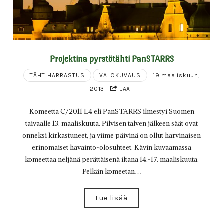
Projektina pyrstötähti PanSTARRS
TÄHTIHARRASTUS
VALOKUVAUS
19 maaliskuun,
2013
JAA
Komeetta C/2011 L4 eli PanSTARRS ilmestyi Suomen
taivaalle 13. maaliskuuta. Pilvisen talven jälkeen säät ovat
onneksi kirkastuneet, ja viime päivinä on ollut harvinaisen
erinomaiset havainto-olosuhteet. Kävin kuvaamassa
komeettaa neljänä perättäisenä iltana 14.-17. maaliskuuta.
Pelkän komeetan…
Lue lisää