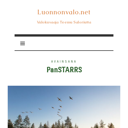
Luonnonvalo.net
Luonnonvalo.net
Valokuvaaja Teemu Saloriutta
AVAINSANA
PanSTARRS