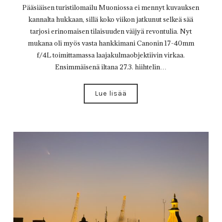
Pääsiäisen turistilomailu Muoniossa ei mennyt kuvauksen
kannalta hukkaan, sillä koko viikon jatkunut selkeä sää
tarjosi erinomaisen tilaisuuden väijyä revontulia. Nyt
mukana oli myös vasta hankkimani Canonin 17-40mm
f/4L toimittamassa laajakulmaobjektiivin virkaa.
Ensimmäisenä iltana 27.3. hiihtelin…
Lue lisää