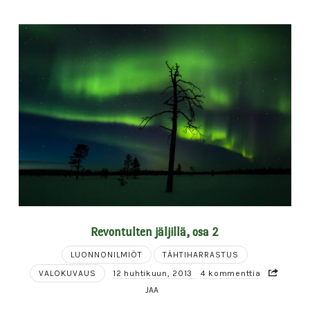
Revontulten jäljillä, osa 2
LUONNONILMIÖT
TÄHTIHARRASTUS
VALOKUVAUS
12 huhtikuun, 2013
4 kommenttia
JAA