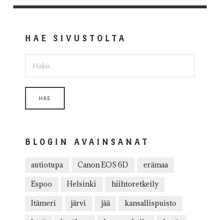
HAE SIVUSTOLTA
HAKU:
BLOGIN AVAINSANAT
autiotupa
Canon EOS 6D
erämaa
Espoo
Helsinki
hiihtoretkeily
Itämeri
järvi
jää
kansallispuisto