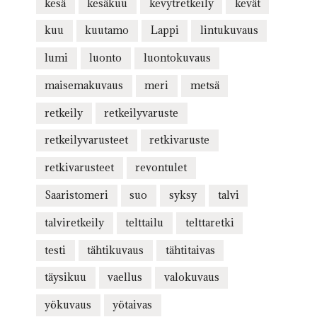
kesä
kesäkuu
kevytretkeily
kevät
kuu
kuutamo
Lappi
lintukuvaus
lumi
luonto
luontokuvaus
maisemakuvaus
meri
metsä
retkeily
retkeilyvaruste
retkeilyvarusteet
retkivaruste
retkivarusteet
revontulet
Saaristomeri
suo
syksy
talvi
talviretkeily
telttailu
telttaretki
testi
tähtikuvaus
tähtitaivas
täysikuu
vaellus
valokuvaus
yökuvaus
yötaivas