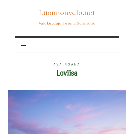
Luonnonvalo.net
Luonnonvalo.net
Valokuvaaja Teemu Saloriutta
AVAINSANA
Loviisa