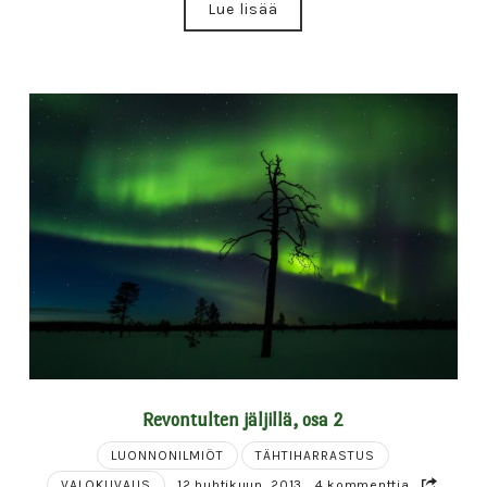
Lue lisää
Revontulten jäljillä, osa 2
LUONNONILMIÖT
TÄHTIHARRASTUS
VALOKUVAUS
12 huhtikuun, 2013
4 kommenttia