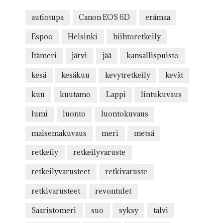
autiotupa
Canon EOS 6D
erämaa
Espoo
Helsinki
hiihtoretkeily
Itämeri
järvi
jää
kansallispuisto
kesä
kesäkuu
kevytretkeily
kevät
kuu
kuutamo
Lappi
lintukuvaus
lumi
luonto
luontokuvaus
maisemakuvaus
meri
metsä
retkeily
retkeilyvaruste
retkeilyvarusteet
retkivaruste
retkivarusteet
revontulet
Saaristomeri
suo
syksy
talvi