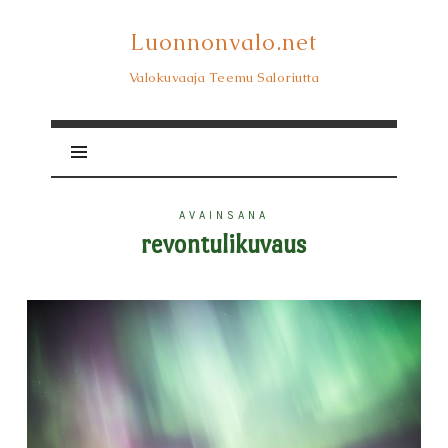
Luonnonvalo.net
Luonnonvalo.net
Valokuvaaja Teemu Saloriutta
AVAINSANA
revontulikuvaus