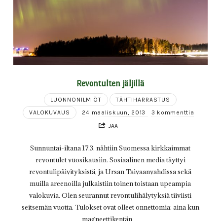
Revontulten jäljillä
LUONNONILMIÖT
TÄHTIHARRASTUS
VALOKUVAUS
24 maaliskuun, 2013
3 kommenttia
JAA
Sunnuntai-iltana 17.3. nähtiin Suomessa kirkkaimmat
revontulet vuosikausiin. Sosiaalinen media täyttyi
revontulipäivityksistä, ja Ursan Taivaanvahdissa sekä
muilla areenoilla julkaistiin toinen toistaan upeampia
valokuvia. Olen seurannut revontulihälytyksiä tiiviisti
seitsemän vuotta. Tulokset ovat olleet onnettomia: aina kun
magneettikentän…