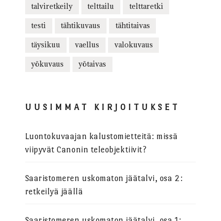
talviretkeily
telttailu
telttaretki
testi
tähtikuvaus
tähtitaivas
täysikuu
vaellus
valokuvaus
yökuvaus
yötaivas
UUSIMMAT KIRJOITUKSET
Luontokuvaajan kalustomietteitä: missä
viipyvät Canonin teleobjektiivit?
Saaristomeren uskomaton jäätalvi, osa 2:
retkeilyä jäällä
Saaristomeren uskomaton jäätalvi, osa 1: