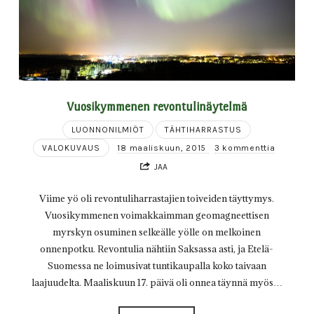
Vuosikymmenen revontulinäytelmä
LUONNONILMIÖT
TÄHTIHARRASTUS
VALOKUVAUS
18 maaliskuun, 2015
3 kommenttia
JAA
Viime yö oli revontuliharrastajien toiveiden täyttymys.
Vuosikymmenen voimakkaimman geomagneettisen
myrskyn osuminen selkeälle yölle on melkoinen
onnenpotku. Revontulia nähtiin Saksassa asti, ja Etelä-
Suomessa ne loimusivat tuntikaupalla koko taivaan
laajuudelta. Maaliskuun 17. päivä oli onnea täynnä myös…