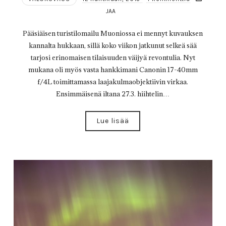
JAA
Pääsiäisen turistilomailu Muoniossa ei mennyt kuvauksen
kannalta hukkaan, sillä koko viikon jatkunut selkeä sää
tarjosi erinomaisen tilaisuuden väijyä revontulia. Nyt
mukana oli myös vasta hankkimani Canonin 17-40mm
f/4L toimittamassa laajakulmaobjektiivin virkaa.
Ensimmäisenä iltana 27.3. hiihtelin…
Lue lisää