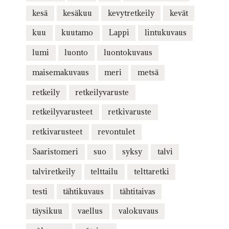
kesä
kesäkuu
kevytretkeily
kevät
kuu
kuutamo
Lappi
lintukuvaus
lumi
luonto
luontokuvaus
maisemakuvaus
meri
metsä
retkeily
retkeilyvaruste
retkeilyvarusteet
retkivaruste
retkivarusteet
revontulet
Saaristomeri
suo
syksy
talvi
talviretkeily
telttailu
telttaretki
testi
tähtikuvaus
tähtitaivas
täysikuu
vaellus
valokuvaus