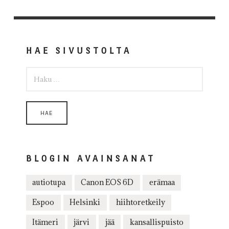
HAE SIVUSTOLTA
HAKU:
BLOGIN AVAINSANAT
autiotupa
Canon EOS 6D
erämaa
Espoo
Helsinki
hiihtoretkeily
Itämeri
järvi
jää
kansallispuisto