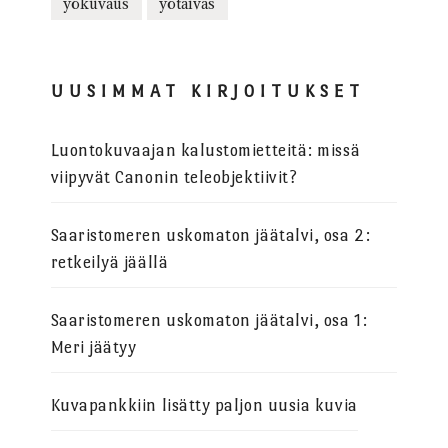
yökuvaus
yötaivas
UUSIMMAT KIRJOITUKSET
Luontokuvaajan kalustomietteitä: missä
viipyvät Canonin teleobjektiivit?
Saaristomeren uskomaton jäätalvi, osa 2:
retkeilyä jäällä
Saaristomeren uskomaton jäätalvi, osa 1:
Meri jäätyy
Kuvapankkiin lisätty paljon uusia kuvia