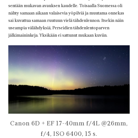
sentään mukavan avauksen kaudelle. Toisaalla Suomessa oli
nähty samaan aikaan valaisevia yöpilviä ja muutama onnekas
sai kuvattua samaan ruutuun vielä tähdenlennon. Itsekin näin
useampia välähdyksiä, Perseidien tähdenlentoparven
jälkimaininkeja. Yksikään ei sattunut mukaan kuviin.
Canon 6D + EF 17-40mm f/4L @26mm,
f/4, ISO 6400, 15 s.