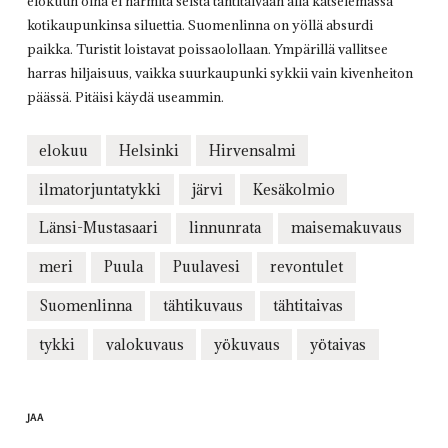
elokuun öinä ei harmita seistä tähtitaivaan alla katselemassa
kotikaupunkinsa siluettia. Suomenlinna on yöllä absurdi
paikka. Turistit loistavat poissaolollaan. Ympärillä vallitsee
harras hiljaisuus, vaikka suurkaupunki sykkii vain kivenheiton
päässä. Pitäisi käydä useammin.
elokuu
Helsinki
Hirvensalmi
ilmatorjuntatykki
järvi
Kesäkolmio
Länsi-Mustasaari
linnunrata
maisemakuvaus
meri
Puula
Puulavesi
revontulet
Suomenlinna
tähtikuvaus
tähtitaivas
tykki
valokuvaus
yökuvaus
yötaivas
JAA