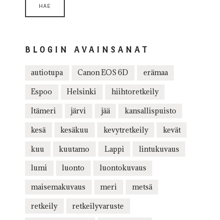
BLOGIN AVAINSANAT
autiotupa
Canon EOS 6D
erämaa
Espoo
Helsinki
hiihtoretkeily
Itämeri
järvi
jää
kansallispuisto
kesä
kesäkuu
kevytretkeily
kevät
kuu
kuutamo
Lappi
lintukuvaus
lumi
luonto
luontokuvaus
maisemakuvaus
meri
metsä
retkeily
retkeilyvaruste