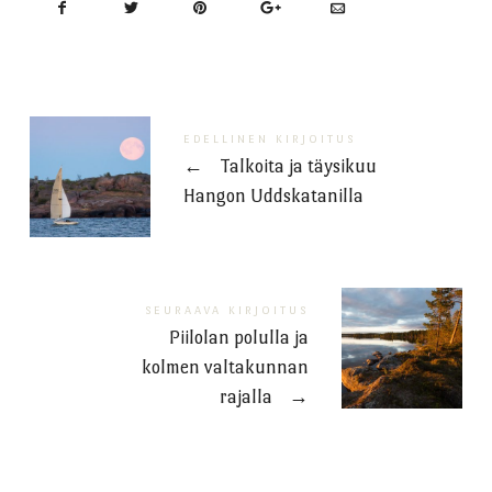
EDELLINEN KIRJOITUS
←
Talkoita ja täysikuu
Hangon Uddskatanilla
SEURAAVA KIRJOITUS
Piilolan polulla ja
kolmen valtakunnan
rajalla
→