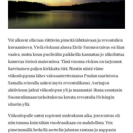
Yöt alkavat olla taas riittävän pimeitä tähtitaivaan ja revontulien
kuvaamiseen. Vielä elokuun alussa Etelä-Suomen taivas on liian
vaalea, mutta kuun puolivälin paikkeilla kannattaa jo ulkoiluttaa
kameraa öisissä maisemissa. Tänä vuonna elokuu on tarjonnut
harvinaisen paljon kirkkaita öitä. Nautin niistä viime
viikonloppuna lähes valosaasteettomassa Puulan saaristossa.
Samalla reissulla aukesi myös revontulikausi. Auringon
aktiivisuus jatkui viikonlopun yli ja maanantai-iltana suuntasin
Suomenlinnaan tarkoituksena kuvata revontulia Helsingin
siluetin yllä.
Viikonlopulle sattui sopivasti uudenkuun aika, joten taivas oli
niin tumma kuin tähän vuodenaikaan on mahdollista. Yön
pimeimmällä hetkellä asettelin jalustan rantaan ja nappasin