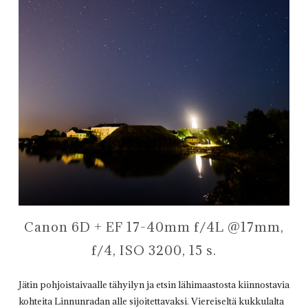
Canon 6D + EF 17-40mm f/4L @17mm,
f/4, ISO 3200, 15 s.
Jätin pohjoistaivaalle tähyilyn ja etsin lähimaastosta kiinnostavia
kohteita Linnunradan alle sijoitettavaksi. Viereiseltä kukkulalta