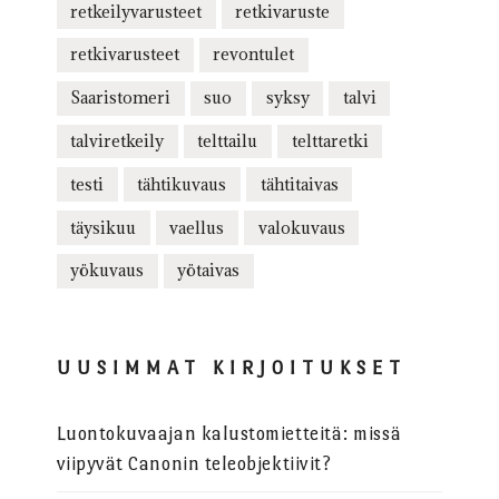
retkeilyvarusteet
retkivaruste
retkivarusteet
revontulet
Saaristomeri
suo
syksy
talvi
talviretkeily
telttailu
telttaretki
testi
tähtikuvaus
tähtitaivas
täysikuu
vaellus
valokuvaus
yökuvaus
yötaivas
UUSIMMAT KIRJOITUKSET
Luontokuvaajan kalustomietteitä: missä
viipyvät Canonin teleobjektiivit?