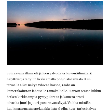
Seuraavana iltana oli jälleen valvottava. Revontulimittarit
hälyttivät ja tähyilin herkeämättä pohjoista taivasta. Kun
taivaalla alkoi näkyä vihreää harsoa, raahasin
kamerakaluston läheiselle rantakalliolle. Harson seassa liikkui
hetken kirkkaampia pystypilareita ja kamera erotti
taivaalta juuri ja juuri punertavaa sävyä. Vaikka mistään
kuolemattomasta spektaakkelista ei ollut kyse, tarjosi taivas