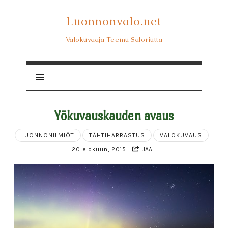
Luonnonvalo.net
Luonnonvalo.net
Valokuvaaja Teemu Saloriutta
Yökuvauskauden avaus
LUONNONILMIÖT
TÄHTIHARRASTUS
VALOKUVAUS
20 elokuun, 2015
JAA