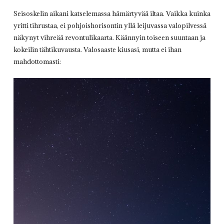
Seisoskelin aikani katselemassa hämärtyvää iltaa. Vaikka kuinka
yritti tihrustaa, ei pohjoishorisontin yllä leijuvassa valopilvessä
näkynyt vihreää revontulikaarta. Käännyin toiseen suuntaan ja
kokeilin tähtikuvausta. Valosaaste kiusasi, mutta ei ihan
mahdottomasti: