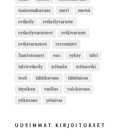
maisemakuvaus
meri
metsä
retkeily
retkeilyvaruste
retkeilyvarusteet
retkivaruste
retkivarusteet
revontulet
Saaristomeri
suo
syksy
talvi
talviretkeily
telttailu
telttaretki
testi
tähtikuvaus
tähtitaivas
täysikuu
vaellus
valokuvaus
yökuvaus
yötaivas
UUSIMMAT KIRJOITUKSET