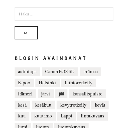
HAKU:
BLOGIN AVAINSANAT
autiotupa
Canon EOS 6D
erämaa
Espoo
Helsinki
hiihtoretkeily
Itämeri
järvi
jää
kansallispuisto
kesä
kesäkuu
kevytretkeily
kevät
kuu
kuutamo
Lappi
lintukuvaus
lumi
luonto
luontokuvaus