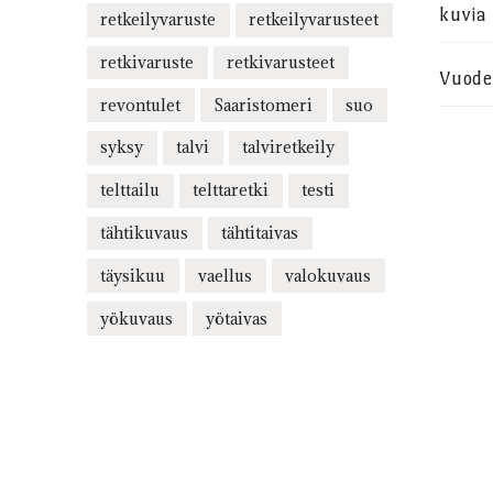
kuvia
retkeilyvaruste
retkeilyvarusteet
retkivaruste
retkivarusteet
Vuode
revontulet
Saaristomeri
suo
syksy
talvi
talviretkeily
telttailu
telttaretki
testi
tähtikuvaus
tähtitaivas
täysikuu
vaellus
valokuvaus
yökuvaus
yötaivas