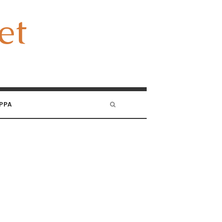
et
et
PPA