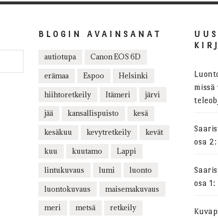
BLOGIN AVAINSANAT
UU
KIR
autiotupa
Canon EOS 6D
Luont
erämaa
Espoo
Helsinki
missä 
hiihtoretkeily
Itämeri
järvi
teleob
jää
kansallispuisto
kesä
Saari
kesäkuu
kevytretkeily
kevät
osa 2:
kuu
kuutamo
Lappi
lintukuvaus
lumi
luonto
Saari
osa 1:
luontokuvaus
maisemakuvaus
meri
metsä
retkeily
Kuvapa