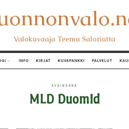
uonnonvalo.n
uonnonvalo.n
Valokuvaaja Teemu Saloriutta
OGI
INFO
KIRJAT
KUVAPANKKI
PALVELUT
KAU
AVAINSANA
MLD Duomid