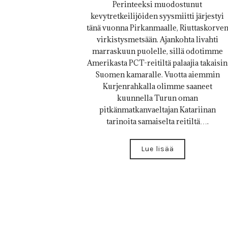
Perinteeksi muodostunut
kevytretkeilijöiden syysmiitti järjestyi
tänä vuonna Pirkanmaalle, Riuttaskorve
virkistysmetsään. Ajankohta livahti
marraskuun puolelle, sillä odotimme
Amerikasta PCT-reitiltä palaajia takaisin
Suomen kamaralle. Vuotta aiemmin
Kurjenrahkalla olimme saaneet
kuunnella Turun oman
pitkänmatkanvaeltajan Katariinan
tarinoita samaiselta reitiltä….
Lue lisää