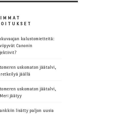
SIMMAT
JOITUKSET
okuvaajan kalustomietteitä:
viipyvät Canonin
jektiivit?
stomeren uskomaton jäätalvi,
 retkeilyä jäällä
stomeren uskomaton jäätalvi,
 Meri jäätyy
nkkiin lisätty paljon uusia