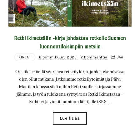
Retki ikimetsään -kirja johdattaa retkelle Suomen
luonnontilaisimpiin metsiin
KIRJAT
6 tammikuun, 2025
2 kommenttia
JAA
On aika esitellä seuraava retkeilykirja, jonka tekemisessä
olen ollut mukana. Jatkoimme retkeilytoimittaja Päivi
Mattilan kanssa siitä mihin Retki suolle -kirjassamme
jäimme, ja työn tuloksena syntyi teos Retki ikimetsään –
Kohteet ja vinkit luontoon lähtijälle (SKS…
Lue lisää