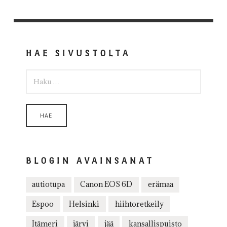
HAE SIVUSTOLTA
HAKU:
BLOGIN AVAINSANAT
autiotupa
Canon EOS 6D
erämaa
Espoo
Helsinki
hiihtoretkeily
Itämeri
järvi
jää
kansallispuisto