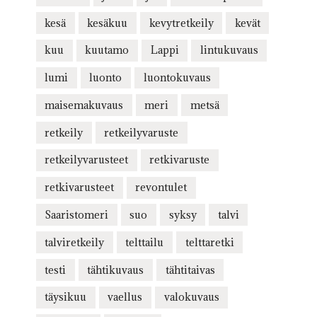
kesä
kesäkuu
kevytretkeily
kevät
kuu
kuutamo
Lappi
lintukuvaus
lumi
luonto
luontokuvaus
maisemakuvaus
meri
metsä
retkeily
retkeilyvaruste
retkeilyvarusteet
retkivaruste
retkivarusteet
revontulet
Saaristomeri
suo
syksy
talvi
talviretkeily
telttailu
telttaretki
testi
tähtikuvaus
tähtitaivas
täysikuu
vaellus
valokuvaus