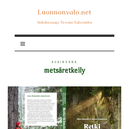
Luonnonvalo.net
Luonnonvalo.net
Valokuvaaja Teemu Saloriutta
AVAINSANA
metsäretkeily