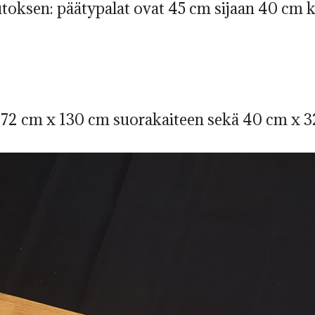
toksen: päätypalat ovat 45 cm sijaan 40 cm k
172 cm x 130 cm suorakaiteen sekä 40 cm x 3