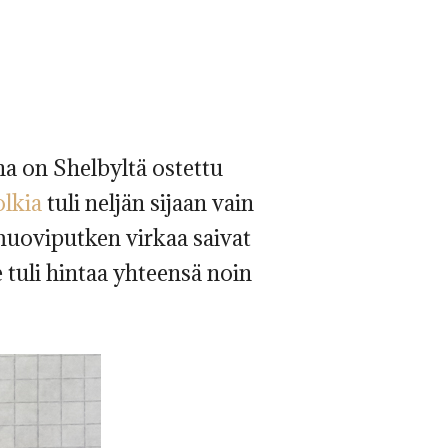
a on Shelbyltä ostettu
olkia
tuli neljän sijaan vain
muoviputken virkaa saivat
 tuli hintaa yhteensä noin