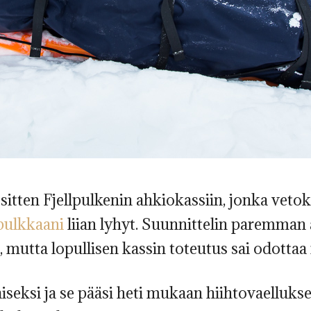
tten Fjellpulkenin ahkiokassiin, jonka vetoke
pulkkaani
liian lyhyt. Suunnittelin paremman
, mutta lopullisen kassin toteutus sai odottaa 
iseksi ja se pääsi heti mukaan hiihtovaelluksel