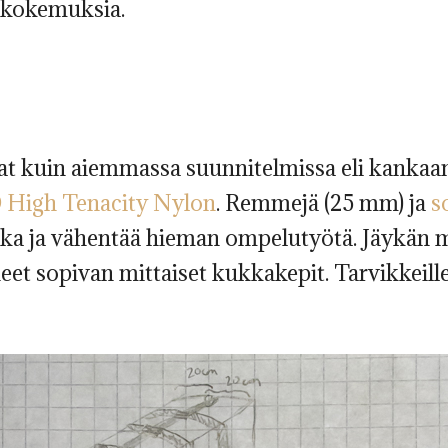
ikokemuksia.
at kuin aiemmassa suunnitelmissa eli kankaan
 High Tenacity Nylon
. Remmejä (25 mm) ja
s
iska ja vähentää hieman ompelutyötä. Jäykän 
eet sopivan mittaiset kukkakepit. Tarvikkeille