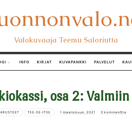
uonnonvalo.n
uonnonvalo.n
Valokuvaaja Teemu Saloriutta
OGI
INFO
KIRJAT
KUVAPANKKI
PALVELUT
KAU
kiokassi, osa 2: Valmii
VARUSTEET
TEE-SE-ITSE
1 maaliskuun, 2021
3 kommenttia