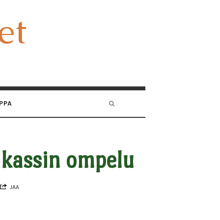
et
et
PPA
n kassin ompelu
JAA