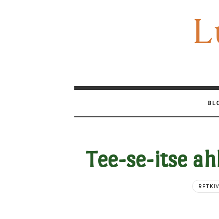
L
L
BL
Tee-se-itse ah
RETKI