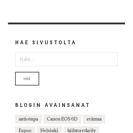
HAE SIVUSTOLTA
HAKU:
BLOGIN AVAINSANAT
autiotupa
Canon EOS 6D
erämaa
Espoo
Helsinki
hiihtoretkeily