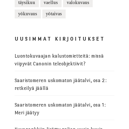
täysikuu
vaellus
valokuvaus
yökuvaus
yötaivas
UUSIMMAT KIRJOITUKSET
Luontokuvaajan kalustomietteitä: missä
viipyvät Canonin teleobjektiivit?
Saaristomeren uskomaton jäätalvi, osa 2:
retkeilyä jäällä
Saaristomeren uskomaton jäätalvi, osa 1:
Meri jäätyy