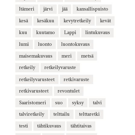
Itämeri
järvi
jää
kansallispuisto
kesä
kesäkuu
kevytretkeily
kevät
kuu
kuutamo
Lappi
lintukuvaus
lumi
luonto
luontokuvaus
maisemakuvaus
meri
metsä
retkeily
retkeilyvaruste
retkeilyvarusteet
retkivaruste
retkivarusteet
revontulet
Saaristomeri
suo
syksy
talvi
talviretkeily
telttailu
telttaretki
testi
tähtikuvaus
tähtitaivas