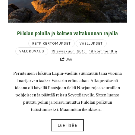
Piilolan polulla ja kolmen valtakunnan rajalla
RETKIKERTOMUKSET
VAELLUKSET
VALOKUVAUS
19 syyskuun, 2015
18 kommenttia
JAA
Perinteinen elokuun Lapin-vaellus suuntautui tänä vuonna
Inarijärven taakse Vätsärin erämaahan. Alkuperäisenä
ideana oli kävellä Paatsjoen tieltä Norjan rajaa seuraillen
pohjoiseen ja päättää reissu Sevettijärvelle. Sitten luonto
puuttui peliin ja reissu muuttui Piilolan polkuun
tutustumiseksi. Maanmittarihenkisen…
Lue lisää