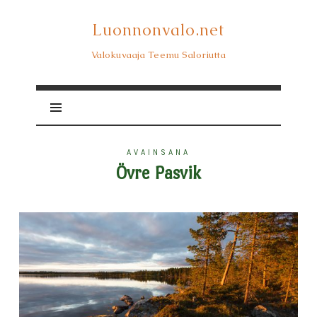
Luonnonvalo.net
Luonnonvalo.net
Valokuvaaja Teemu Saloriutta
AVAINSANA
Övre Pasvik