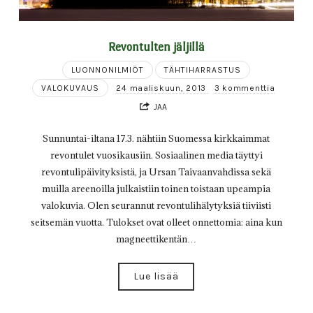
Revontulten jäljillä
LUONNONILMIÖT
TÄHTIHARRASTUS
VALOKUVAUS
24 maaliskuun, 2013
3 kommenttia
JAA
Sunnuntai-iltana 17.3. nähtiin Suomessa kirkkaimmat
revontulet vuosikausiin. Sosiaalinen media täyttyi
revontulipäivityksistä, ja Ursan Taivaanvahdissa sekä
muilla areenoilla julkaistiin toinen toistaan upeampia
valokuvia. Olen seurannut revontulihälytyksiä tiiviisti
seitsemän vuotta. Tulokset ovat olleet onnettomia: aina kun
magneettikentän…
Lue lisää