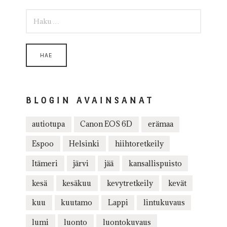
HAKU:
BLOGIN AVAINSANAT
autiotupa
Canon EOS 6D
erämaa
Espoo
Helsinki
hiihtoretkeily
Itämeri
järvi
jää
kansallispuisto
kesä
kesäkuu
kevytretkeily
kevät
kuu
kuutamo
Lappi
lintukuvaus
lumi
luonto
luontokuvaus