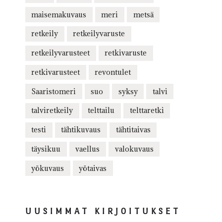
maisemakuvaus
meri
metsä
retkeily
retkeilyvaruste
retkeilyvarusteet
retkivaruste
retkivarusteet
revontulet
Saaristomeri
suo
syksy
talvi
talviretkeily
telttailu
telttaretki
testi
tähtikuvaus
tähtitaivas
täysikuu
vaellus
valokuvaus
yökuvaus
yötaivas
UUSIMMAT KIRJOITUKSET