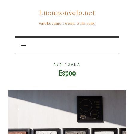
Luonnonvalo.net
Luonnonvalo.net
Valokuvaaja Teemu Saloriutta
AVAINSANA
Espoo