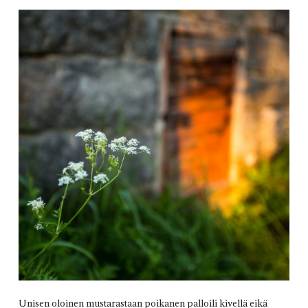
Unisen oloinen mustarastaan poikanen palloili kivellä eikä