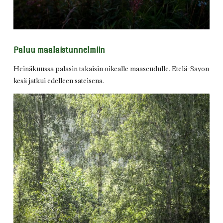
Paluu maalaistunnelmiin
Heinäkuussa palasin takaisin oikealle maaseudulle. Etelä-Savon
kesä jatkui edelleen sateisena.