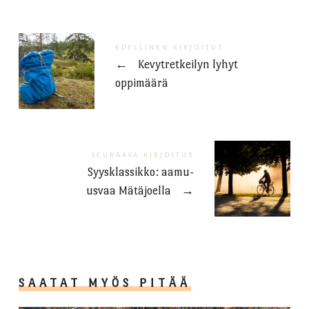
EDELLINEN KIRJOITUS
←
Kevytretkeilyn lyhyt
oppimäärä
SEURAAVA KIRJOITUS
Syysklassikko: aamu-
usvaa Mätäjoella
→
SAATAT MYÖS PITÄÄ