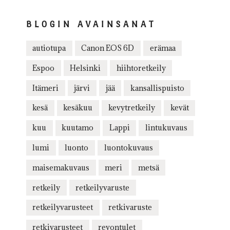
BLOGIN AVAINSANAT
autiotupa
Canon EOS 6D
erämaa
Espoo
Helsinki
hiihtoretkeily
Itämeri
järvi
jää
kansallispuisto
kesä
kesäkuu
kevytretkeily
kevät
kuu
kuutamo
Lappi
lintukuvaus
lumi
luonto
luontokuvaus
maisemakuvaus
meri
metsä
retkeily
retkeilyvaruste
retkeilyvarusteet
retkivaruste
retkivarusteet
revontulet