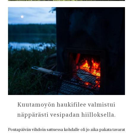
Kuutamoyön haukifilee valmistui
näppärästi vesipadan hiilloksella.
Poutapäivän vihdoin sattuessa kohdalle oli jo aika pakata tavarat