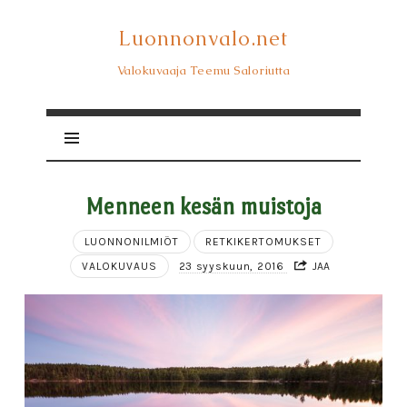
Luonnonvalo.net
Luonnonvalo.net
Valokuvaaja Teemu Saloriutta
Menneen kesän muistoja
LUONNONILMIÖT
RETKIKERTOMUKSET
VALOKUVAUS
23 syyskuun, 2016
JAA