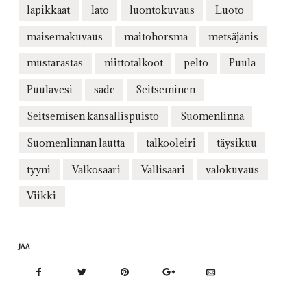
lapikkaat
lato
luontokuvaus
Luoto
maisemakuvaus
maitohorsma
metsäjänis
mustarastas
niittotalkoot
pelto
Puula
Puulavesi
sade
Seitseminen
Seitsemisen kansallispuisto
Suomenlinna
Suomenlinnan lautta
talkooleiri
täysikuu
tyyni
Valkosaari
Vallisaari
valokuvaus
Viikki
JAA