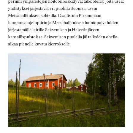
perinneympäristöjen hoitoon keskittyvät talkooleirit, joita useat
yhdistykset järjestävät eri puolilla Suomea, usein
Metsähallituksen kohteilla. Osallistuin Pirkanmaan
luonnonsuojelupiirin ja Metsähallituksen luontopalveluiden
järjestämälle leirille Seitsemisen ja Helvetinjärven
kansallispuistoissa. Seitsemisen puolella jäi talkoiden ohella
aikaa pienelle kuvauskierrokselle.