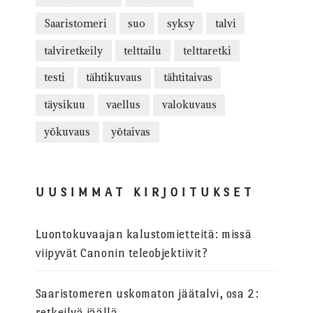
Saaristomeri
suo
syksy
talvi
talviretkeily
telttailu
telttaretki
testi
tähtikuvaus
tähtitaivas
täysikuu
vaellus
valokuvaus
yökuvaus
yötaivas
UUSIMMAT KIRJOITUKSET
Luontokuvaajan kalustomietteitä: missä
viipyvät Canonin teleobjektiivit?
Saaristomeren uskomaton jäätalvi, osa 2:
retkeilyä jäällä