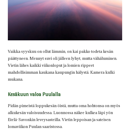
Vaikka syyskuu on ollut lämmin, on kai pakko todeta kesän
päättyneen. Mennyt suvi oli jälleen lyhyt, mutta vähäluminen.
Vietin lähes kaikki viikonloput ja lomien rippeet
mahdollisimman kaukana kaupungin hälystä. Kamera kulki
mukana.
Kesäkuun valoa Puulalla
Pidän pimeistä loppukesän öistä, mutta oma hohtonsa on myös
alkukesän valoisuudessa. Luonnossa näkee kulkea läpi yön
Etelä-Savonkin leveysasteilla. Vietin leppoisan ja sateisen
lomaviikon Puulan saaristossa.