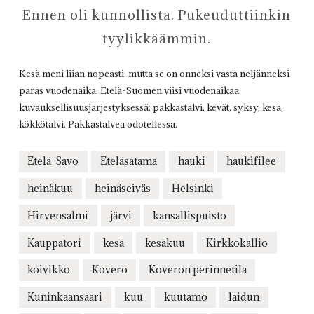
Ennen oli kunnollista. Pukeuduttiinkin
tyylikkäämmin.
Kesä meni liian nopeasti, mutta se on onneksi vasta neljänneksi
paras vuodenaika. Etelä-Suomen viisi vuodenaikaa
kuvauksellisuusjärjestyksessä: pakkastalvi, kevät, syksy, kesä,
kökkötalvi. Pakkastalvea odotellessa.
Etelä-Savo
Eteläsatama
hauki
haukifilee
heinäkuu
heinäseiväs
Helsinki
Hirvensalmi
järvi
kansallispuisto
Kauppatori
kesä
kesäkuu
Kirkkokallio
koivikko
Kovero
Koveron perinnetila
Kuninkaansaari
kuu
kuutamo
laidun