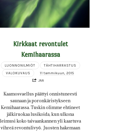
Kirkkaat revontulet
Kemihaarassa
LUONNONILMIÖT
TÄHTIHARRASTUS
VALOKUVAUS
11 tammikuun, 2015
JAA
Kaamosvaellus päättyi onnistuneesti
saunaan ja poronkäristykseen
Kemihaarassa. Tuskin olimme ehtineet
jälkiruokaa lusikoida, kun ulkona
leimusi koko taivaankannen yli kaartuva
vihreä revontulivyö. Juosten hakemaan