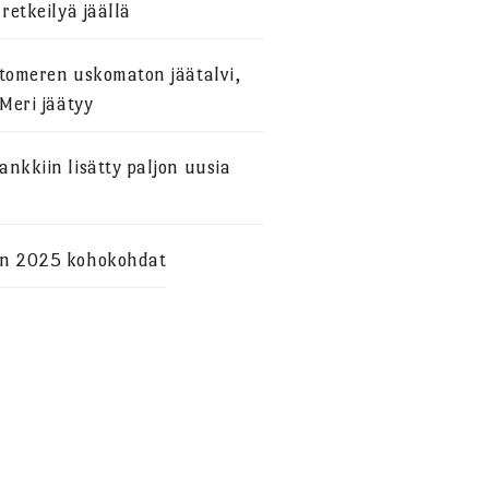
 retkeilyä jäällä
stomeren uskomaton jäätalvi,
 Meri jäätyy
nkkiin lisätty paljon uusia
n 2025 kohokohdat