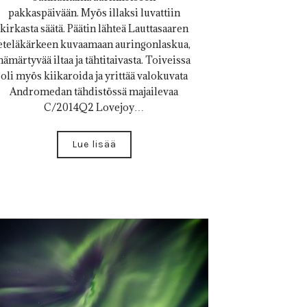
pakkaspäivään. Myös illaksi luvattiin
kirkasta säätä. Päätin lähteä Lauttasaaren
eteläkärkeen kuvaamaan auringonlaskua,
hämärtyvää iltaa ja tähtitaivasta. Toiveissa
oli myös kiikaroida ja yrittää valokuvata
Andromedan tähdistössä majailevaa
C/2014Q2 Lovejoy…
Lue lisää