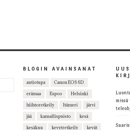
BLOGIN AVAINSANAT
UU
KIR
autiotupa
Canon EOS 6D
Luont
erämaa
Espoo
Helsinki
missä 
hiihtoretkeily
Itämeri
järvi
teleob
jää
kansallispuisto
kesä
Saari
kesäkuu
kevytretkeily
kevät