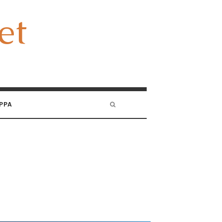
et
et
PPA