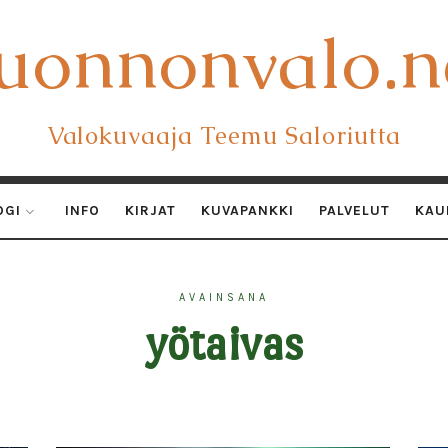
uonnonvalo.n
uonnonvalo.n
Valokuvaaja Teemu Saloriutta
OGI
INFO
KIRJAT
KUVAPANKKI
PALVELUT
KAU
AVAINSANA
yötaivas