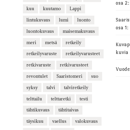
osa 2:
kuu
kuutamo
Lappi
lintukuvaus
lumi
luonto
Saari
osa 1:
luontokuvaus
maisemakuvaus
meri
metsä
retkeily
Kuvapa
kuvia
retkeilyvaruste
retkeilyvarusteet
retkivaruste
retkivarusteet
Vuode
revontulet
Saaristomeri
suo
syksy
talvi
talviretkeily
telttailu
telttaretki
testi
tähtikuvaus
tähtitaivas
täysikuu
vaellus
valokuvaus