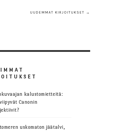
UUDEMMAT KIRJOITUKSET →
SIMMAT
JOITUKSET
okuvaajan kalustomietteitä:
viipyvät Canonin
jektiivit?
stomeren uskomaton jäätalvi,