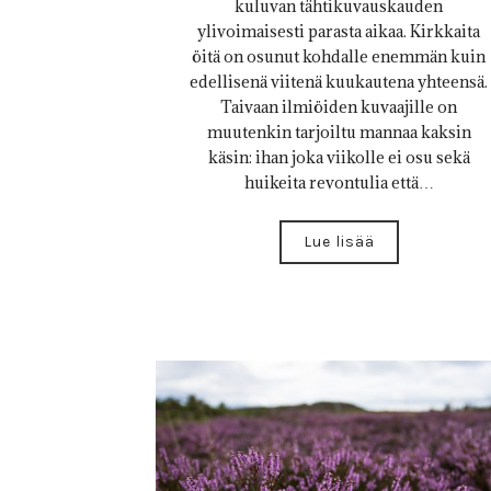
kuluvan tähtikuvauskauden
ylivoimaisesti parasta aikaa. Kirkkaita
öitä on osunut kohdalle enemmän kuin
edellisenä viitenä kuukautena yhteensä.
Taivaan ilmiöiden kuvaajille on
muutenkin tarjoiltu mannaa kaksin
käsin: ihan joka viikolle ei osu sekä
huikeita revontulia että…
Lue lisää