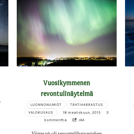
Vuosikymmenen
revontulinäytelmä
9
LUONNONILMIÖT
TÄHTIHARRASTUS
VALOKUVAUS
18 maaliskuun, 2015
3
kommenttia
JAA
Viime yö oli revontuliharrastajien