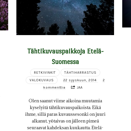
Tähtikuvauspaikkoja Etelä-
Suomessa
RETKIVINKIT
TÄHTIHARRASTUS
VALOKUVAUS
22 syyskuun, 2014
2
kommenttia
JAA
i
Olen saanut viime aikoina muutamia
kyselyitä tähtikuvauspaikoista. Eikä
ihme, sillä paras kuvaussesonki on juuri
alkanut, yötaivas on jälleen pimeä
seuraavat kahdeksan kuukautta. Etelä-