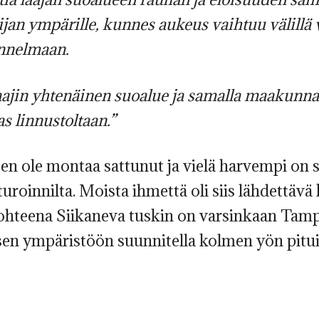
kijan ympärille, kunnes aukeus vaihtuu välill
nnelmaan.
ajin yhtenäinen suoalue ja samalla maakunnan
s linnustoltaan.”
en ole montaa sattunut ja vielä harvempi on s
turoinnilta. Moista ihmettä oli siis lähdett
ohteena Siikaneva tuskin on varsinkaan Tampe
sen ympäristöön suunnitella kolmen yön pitui