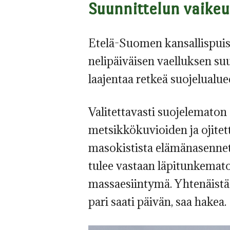
Suunnittelun vaikeu
Etelä-Suomen kansallispuisto
nelipäiväisen vaelluksen su
laajentaa retkeä suojelualue
Valitettavasti suojelematon
metsikkökuvioiden ja ojitett
masokistista elämänasennet
tulee vastaan läpitunkemat
massaesiintymä. Yhtenäistä 
pari saati päivän, saa hakea.