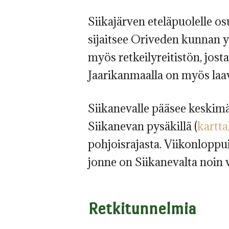
Siikajärven eteläpuolelle os
sijaitsee Oriveden kunnan y
myös retkeilyreitistön, josta
Jaarikanmaalla on myös laavu
Siikanevalle pääsee keskim
Siikanevan pysäkillä (
kartta
pohjoisrajasta. Viikonloppui
jonne on Siikanevalta noin 
Retkitunnelmia