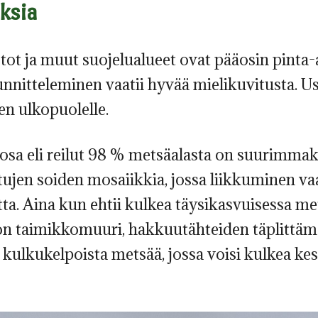
ksia
t ja muut suojelualueet ovat pääosin pinta-al
unnitteleminen vaatii hyvää mielikuvitusta. U
en ulkopuolelle.
 osa eli reilut 98 % metsäalasta on suurimmaks
ujen soiden mosaiikkia, jossa liikkuminen vaa
ta. Aina kun ehtii kulkea täysikasvuisessa 
on taimikkomuuri, hakkuutähteiden täplittämä
kulkukelpoista metsää, jossa voisi kulkea kes