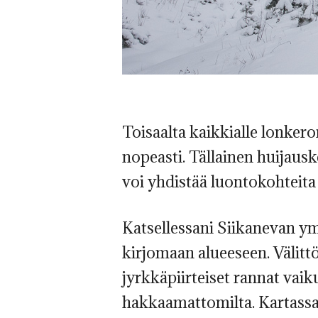
Toisaalta kaikkialle lonker
nopeasti. Tällainen huijaus
voi yhdistää luontokohteita
Katsellessani Siikanevan ym
kirjomaan alueeseen. Välittöm
jyrkkäpiirteiset rannat vaik
hakkaamattomilta. Kartassa 