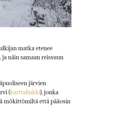
kulkijan matka etenee
, ja näin samaan reissuun
äpuoliseen järvien
rvi (
karttalinkki
), jonka
kä mökittömiltä että pääosin