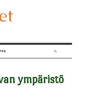
et
et
PPA
van ympäristö