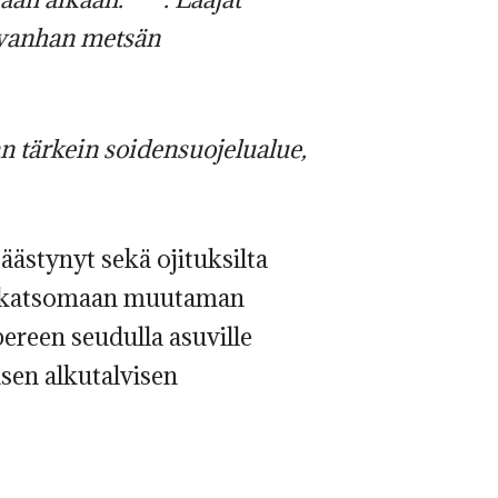
ä vanhan metsän
 tärkein soidensuojelualue,
äästynyt sekä ojituksilta
ävä katsomaan muutaman
reen seudulla asuville
sen alkutalvisen