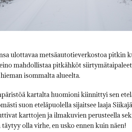
onsa ulottavaa metsäautotieverkostoa pitkin 
keino mahdollistaa pitkähköt siirtymätaipaleet
 hieman isommalta alueelta.
päristöä kartalta huomioni kiinnittyi sen etel
ästi suon eteläpuolella sijaitsee laaja Siikajä
uttivat karttojen ja ilmakuvien perusteella se
täytyy olla virhe, en usko ennen kuin näen!