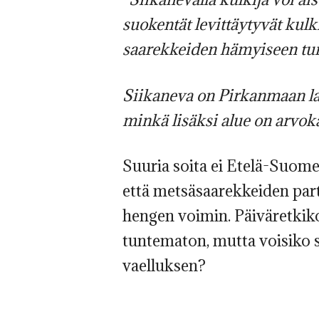
suokentät levittäytyvät kul
saarekkeiden hämyiseen tu
Siikaneva on Pirkanmaan la
minkä lisäksi alue on arvoka
Suuria soita ei Etelä-Suome
että metsäsaarekkeiden par
hengen voimin. Päiväretkik
tuntematon, mutta voisiko 
vaelluksen?