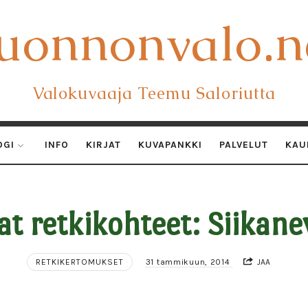
uonnonvalo.n
uonnonvalo.n
Valokuvaaja Teemu Saloriutta
OGI
INFO
KIRJAT
KUVAPANKKI
PALVELUT
KAU
t retkikohteet: Siikane
RETKIKERTOMUKSET
31 tammikuun, 2014
JAA