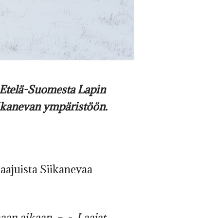
ta Etelä-Suomesta Lapin
Siikanevan ympäristöön.
aajuista Siikanevaa
aan aikaan. – -. Laajat