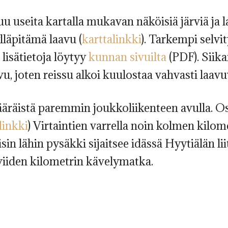
uu useita kartalla mukavan näköisiä järviä ja 
lläpitämä laavu (
karttalinkki
). Tarkempi selvi
 lisätietoja löytyy
kunnan sivuilta
(PDF). Siik
, joten reissu alkoi kuulostaa vahvasti laavu
ääräistä paremmin joukkoliikenteen avulla. O
linkki
) Virtaintien varrella noin kolmen kilo
sin lähin pysäkki sijaitsee idässä Hyytiälän li
viiden kilometrin kävelymatka.