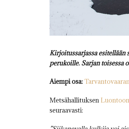
Kirjoitussarjassa esitellään
perukoille. Sarjan toisessa
Aiempi osa:
Tarvantovaara
Metsähallituksen
Luontoon.
seuraavasti:
”Siikanevalla kulkija voi ai