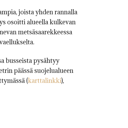
lampia, joista yhden rannalla
tys osoitti alueella kulkevan
anevan metsäsaarekkeessa
vaellukselta.
sa busseista pysähtyy
metrin päässä suojelualueen
ittymässä (
karttalinkki
),