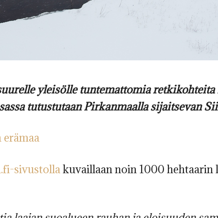
 suurelle yleisölle tuntemattomia retkikohtei
 osassa tutustutaan Pirkanmaalla sijaitsevan 
n erämaa
fi-sivustolla
kuvaillaan noin 1000 hehtaarin l
stia laajan suoalueen rauhan ja eloisuuden sam