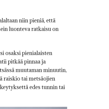
altaan niin pieniä, että
sein luonteva ratkaisu on
i osaksi pienialaisten
tii pitkää pinnaa ja
metsässä muutaman minuutin,
 raiskio tai metsäojien
keytyksettä edes tunnin tai