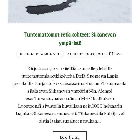
Tuntemattomat retkikohteet: Siikanevan
ympäristö
RETKIKERTOMUKSET
31 tammikuun, 2014
JAA
Kirjoitussarjassa esitellään suurelle yleisölle
tuntemattomia retkikohteita Etelä-Suomesta Lapin
perukoille. Sarjan toisessa osassa tutustutaan Pirkanmaalla
sijaitsevan Siikanevan ympäristöön. Aiempi
osa: Tarvantovaaran erämaa Metsähallituksen
Luontoon.fi-sivustolla kuvaillaan noin 1000 hehtaarin
laajuista Siikanevaa seuraavasti: ”Siikanevalla kulkija voi
aistia laajan suoalueen rauhan…
Lue lisää