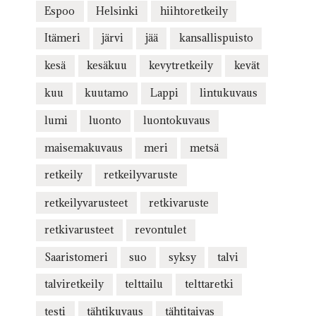
Espoo
Helsinki
hiihtoretkeily
Itämeri
järvi
jää
kansallispuisto
kesä
kesäkuu
kevytretkeily
kevät
kuu
kuutamo
Lappi
lintukuvaus
lumi
luonto
luontokuvaus
maisemakuvaus
meri
metsä
retkeily
retkeilyvaruste
retkeilyvarusteet
retkivaruste
retkivarusteet
revontulet
Saaristomeri
suo
syksy
talvi
talviretkeily
telttailu
telttaretki
testi
tähtikuvaus
tähtitaivas