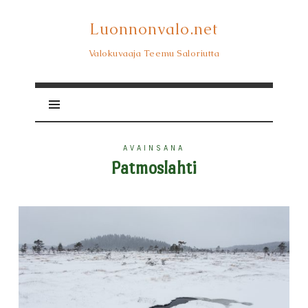
Luonnonvalo.net
Luonnonvalo.net
Valokuvaaja Teemu Saloriutta
AVAINSANA
Patmoslahti