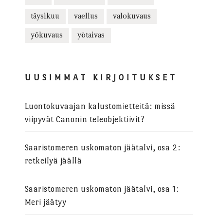
täysikuu
vaellus
valokuvaus
yökuvaus
yötaivas
UUSIMMAT KIRJOITUKSET
Luontokuvaajan kalustomietteitä: missä
viipyvät Canonin teleobjektiivit?
Saaristomeren uskomaton jäätalvi, osa 2:
retkeilyä jäällä
Saaristomeren uskomaton jäätalvi, osa 1:
Meri jäätyy