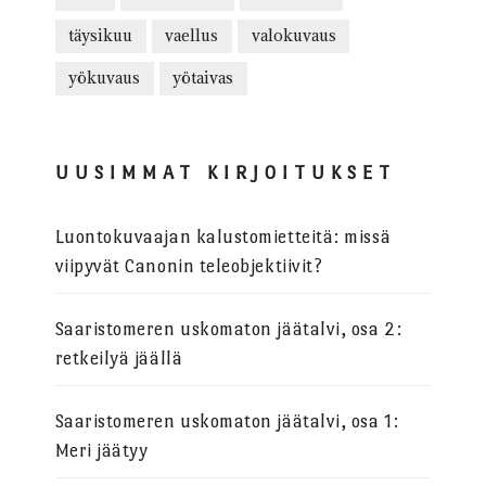
täysikuu
vaellus
valokuvaus
yökuvaus
yötaivas
UUSIMMAT KIRJOITUKSET
Luontokuvaajan kalustomietteitä: missä
viipyvät Canonin teleobjektiivit?
Saaristomeren uskomaton jäätalvi, osa 2:
retkeilyä jäällä
Saaristomeren uskomaton jäätalvi, osa 1:
Meri jäätyy