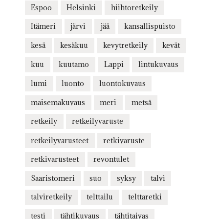
Espoo
Helsinki
hiihtoretkeily
Itämeri
järvi
jää
kansallispuisto
kesä
kesäkuu
kevytretkeily
kevät
kuu
kuutamo
Lappi
lintukuvaus
lumi
luonto
luontokuvaus
maisemakuvaus
meri
metsä
retkeily
retkeilyvaruste
retkeilyvarusteet
retkivaruste
retkivarusteet
revontulet
Saaristomeri
suo
syksy
talvi
talviretkeily
telttailu
telttaretki
testi
tähtikuvaus
tähtitaivas