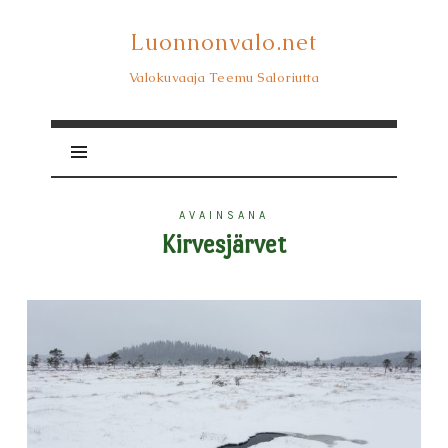
Luonnonvalo.net
Luonnonvalo.net
Valokuvaaja Teemu Saloriutta
AVAINSANA
Kirvesjärvet