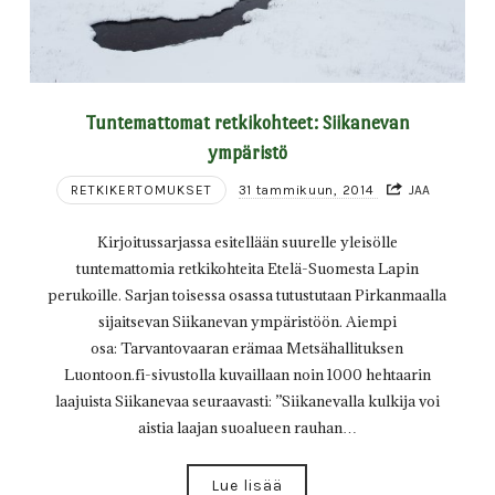
Tuntemattomat retkikohteet: Siikanevan
ympäristö
RETKIKERTOMUKSET
31 tammikuun, 2014
JAA
Kirjoitussarjassa esitellään suurelle yleisölle
tuntemattomia retkikohteita Etelä-Suomesta Lapin
perukoille. Sarjan toisessa osassa tutustutaan Pirkanmaalla
sijaitsevan Siikanevan ympäristöön. Aiempi
osa: Tarvantovaaran erämaa Metsähallituksen
Luontoon.fi-sivustolla kuvaillaan noin 1000 hehtaarin
laajuista Siikanevaa seuraavasti: ”Siikanevalla kulkija voi
aistia laajan suoalueen rauhan…
Lue lisää