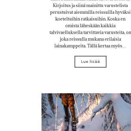
Kirjoitus ja siinä mainittu varustelista
perustuivat aiemmilla reissuilla hyväksi
koeteltuihin ratkaisuihin. Koska en
omista läheskään kaikkia
talvivaelluksella tarvittavia varusteita, o
joka reissulla mukana erilaisia
lainakamppeita. Tällä kertaa myös…
Lue lisää