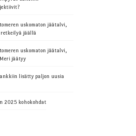
jektiivit?
stomeren uskomaton jäätalvi,
 retkeilyä jäällä
stomeren uskomaton jäätalvi,
 Meri jäätyy
nkkiin lisätty paljon uusia
n 2025 kohokohdat