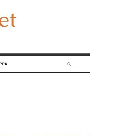
et
et
PPA