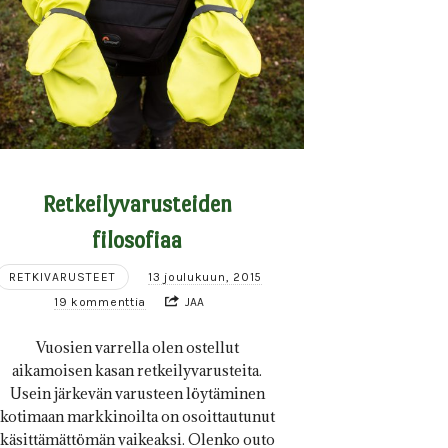
Retkeilyvarusteiden
filosofiaa
RETKIVARUSTEET
13 joulukuun, 2015
19 kommenttia
JAA
Vuosien varrella olen ostellut
aikamoisen kasan retkeilyvarusteita.
Usein järkevän varusteen löytäminen
kotimaan markkinoilta on osoittautunut
käsittämättömän vaikeaksi. Olenko outo