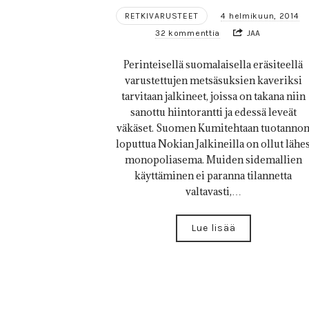
RETKIVARUSTEET
4 helmikuun, 2014
32 kommenttia
JAA
Perinteisellä suomalaisella eräsiteellä
varustettujen metsäsuksien kaveriksi
tarvitaan jalkineet, joissa on takana niin
sanottu hiintorantti ja edessä leveät
väkäset. Suomen Kumitehtaan tuotanno
loputtua Nokian Jalkineilla on ollut lähe
monopoliasema. Muiden sidemallien
käyttäminen ei paranna tilannetta
valtavasti,…
Lue lisää