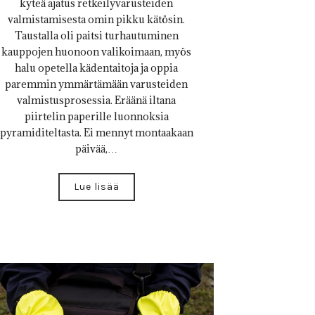
kyteä ajatus retkeilyvarusteiden
valmistamisesta omin pikku kätösin.
Taustalla oli paitsi turhautuminen
kauppojen huonoon valikoimaan, myös
halu opetella kädentaitoja ja oppia
paremmin ymmärtämään varusteiden
valmistusprosessia. Eräänä iltana
piirtelin paperille luonnoksia
pyramiditeltasta. Ei mennyt montaakaan
päivää,…
Lue lisää