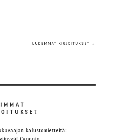
UUDEMMAT KIRJOITUKSET →
SIMMAT
JOITUKSET
okuvaajan kalustomietteitä:
viipyvät Canonin