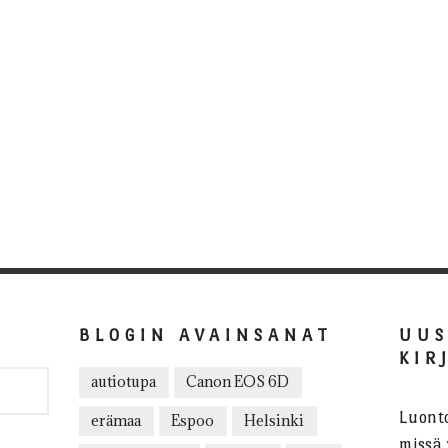
BLOGIN AVAINSANAT
UU
KIR
autiotupa
Canon EOS 6D
Luont
erämaa
Espoo
Helsinki
missä 