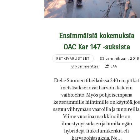
Ensimmäisiä kokemuksia
OAC Kar 147 -suksista
RETKIVARUSTEET
23 tammikuun, 2016
6 kommenttia
JAA
Etelä-Suomen tiheiköissä 240 cm pitkät
metsäsukset ovat harvoin kätevin
vaihtoehto. Myös pohjoisempana
ketterämmille hiihtimille on käyttöä, jos
sattuu viihtymään vaaroilla ja tuntureilla
Viime vuosina markkinoille on
ilmestynyt suksen ja lumikengän
hybridejä, liukulumikenkiä eli
karvapohjasuksia. Ne…