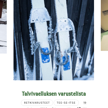
Talvivaelluksen varustelista
RETKIVARUSTEET
TEE-SE-ITSE
19