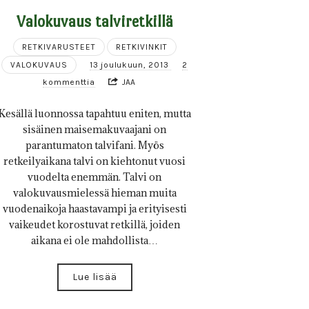
Valokuvaus talviretkillä
RETKIVARUSTEET
RETKIVINKIT
VALOKUVAUS
13 joulukuun, 2013
2
kommenttia
JAA
Kesällä luonnossa tapahtuu eniten, mutta
sisäinen maisemakuvaajani on
parantumaton talvifani. Myös
retkeilyaikana talvi on kiehtonut vuosi
vuodelta enemmän. Talvi on
valokuvausmielessä hieman muita
vuodenaikoja haastavampi ja erityisesti
vaikeudet korostuvat retkillä, joiden
aikana ei ole mahdollista…
Lue lisää