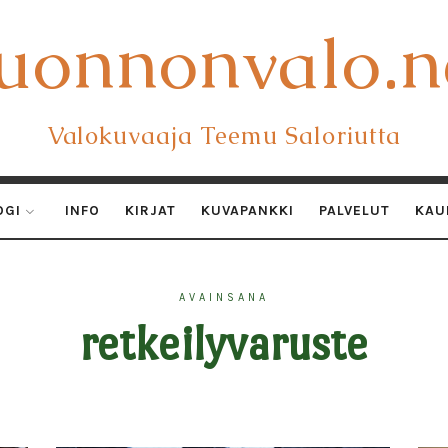
uonnonvalo.n
uonnonvalo.n
Valokuvaaja Teemu Saloriutta
OGI
INFO
KIRJAT
KUVAPANKKI
PALVELUT
KAU
AVAINSANA
retkeilyvaruste