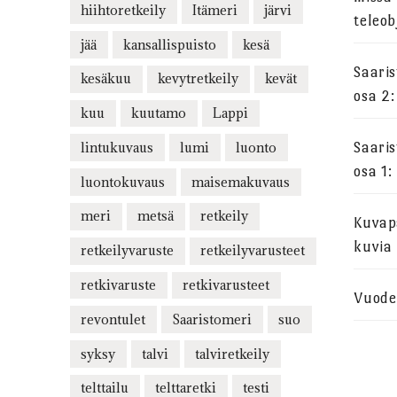
hiihtoretkeily
Itämeri
järvi
teleob
jää
kansallispuisto
kesä
Saari
kesäkuu
kevytretkeily
kevät
osa 2:
kuu
kuutamo
Lappi
lintukuvaus
lumi
luonto
Saari
osa 1:
luontokuvaus
maisemakuvaus
meri
metsä
retkeily
Kuvapa
kuvia
retkeilyvaruste
retkeilyvarusteet
retkivaruste
retkivarusteet
Vuode
revontulet
Saaristomeri
suo
syksy
talvi
talviretkeily
telttailu
telttaretki
testi