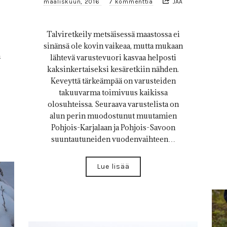
maaliskuun, 2016
7 kommenttia
JAA
Talviretkeily metsäisessä maastossa ei
sinänsä ole kovin vaikeaa, mutta mukaan
n
lähtevä varustevuori kasvaa helposti
kaksinkertaiseksi kesäretkiin nähden.
Keveyttä tärkeämpää on varusteiden
takuuvarma toimivuus kaikissa
olosuhteissa. Seuraava varustelista on
alun perin muodostunut muutamien
Pohjois-Karjalaan ja Pohjois-Savoon
suuntautuneiden vuodenvaihteen…
Lue lisää