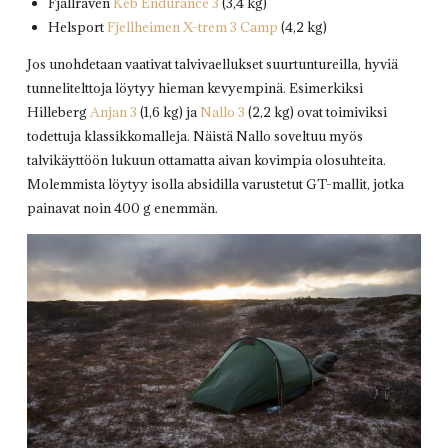
Fjällräven
Keb Endurance 3
(3,4 kg)
Helsport
Fjellheimen X-trem 3 Camp
(4,2 kg)
Jos unohdetaan vaativat talvivaellukset suurtuntureilla, hyviä
tunnelitelttoja löytyy hieman kevyempinä. Esimerkiksi
Hilleberg
Anjan 3
(1,6 kg) ja
Nallo 3
(2,2 kg) ovat toimiviksi
todettuja klassikkomalleja. Näistä Nallo soveltuu myös
talvikäyttöön lukuun ottamatta aivan kovimpia olosuhteita.
Molemmista löytyy isolla absidilla varustetut GT-mallit, jotka
painavat noin 400 g enemmän.