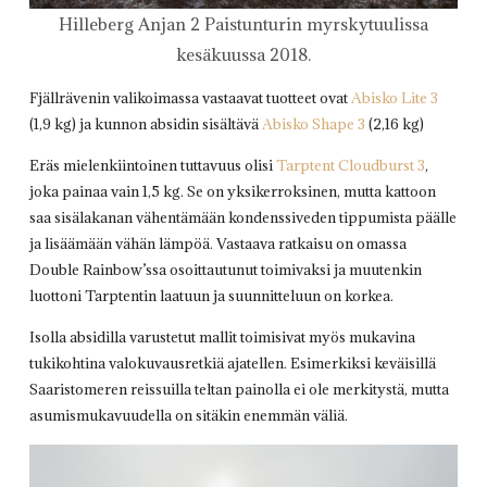
Hilleberg Anjan 2 Paistunturin myrskytuulissa
kesäkuussa 2018.
Fjällrävenin valikoimassa vastaavat tuotteet ovat
Abisko Lite 3
(1,9 kg) ja kunnon absidin sisältävä
Abisko Shape 3
(2,16 kg)
Eräs mielenkiintoinen tuttavuus olisi
Tarptent Cloudburst 3
,
joka painaa vain 1,5 kg. Se on yksikerroksinen, mutta kattoon
saa sisälakanan vähentämään kondenssiveden tippumista päälle
ja lisäämään vähän lämpöä. Vastaava ratkaisu on omassa
Double Rainbow’ssa osoittautunut toimivaksi ja muutenkin
luottoni Tarptentin laatuun ja suunnitteluun on korkea.
Isolla absidilla varustetut mallit toimisivat myös mukavina
tukikohtina valokuvausretkiä ajatellen. Esimerkiksi keväisillä
Saaristomeren reissuilla teltan painolla ei ole merkitystä, mutta
asumismukavuudella on sitäkin enemmän väliä.