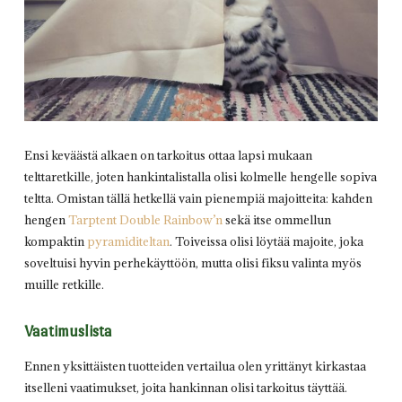
Ensi keväästä alkaen on tarkoitus ottaa lapsi mukaan
telttaretkille, joten hankintalistalla olisi kolmelle hengelle sopiva
teltta. Omistan tällä hetkellä vain pienempiä majoitteita: kahden
hengen
Tarptent Double Rainbow’n
sekä itse ommellun
kompaktin
pyramiditeltan
. Toiveissa olisi löytää majoite, joka
soveltuisi hyvin perhekäyttöön, mutta olisi fiksu valinta myös
muille retkille.
Vaatimuslista
Ennen yksittäisten tuotteiden vertailua olen yrittänyt kirkastaa
itselleni vaatimukset, joita hankinnan olisi tarkoitus täyttää.