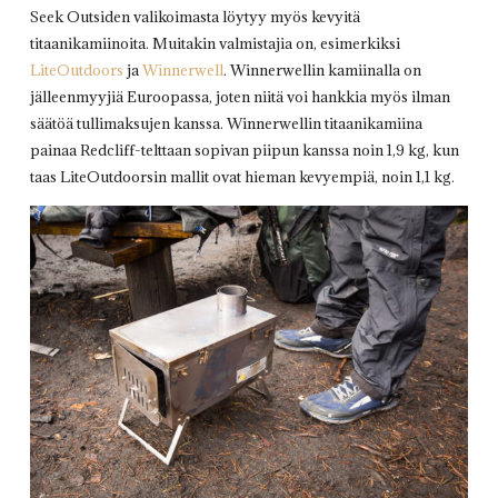
Seek Outsiden valikoimasta löytyy myös kevyitä
titaanikamiinoita. Muitakin valmistajia on, esimerkiksi
LiteOutdoors
ja
Winnerwell
. Winnerwellin kamiinalla on
jälleenmyyjiä Euroopassa, joten niitä voi hankkia myös ilman
säätöä tullimaksujen kanssa. Winnerwellin titaanikamiina
painaa Redcliff-telttaan sopivan piipun kanssa noin 1,9 kg, kun
taas LiteOutdoorsin mallit ovat hieman kevyempiä, noin 1,1 kg.