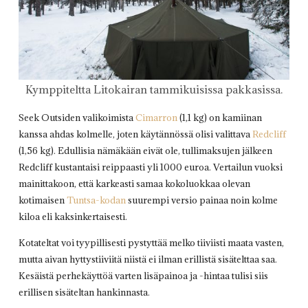
Kymppiteltta Litokairan tammikuisissa pakkasissa.
Seek Outsiden valikoimista
Cimarron
(1,1 kg) on kamiinan
kanssa ahdas kolmelle, joten käytännössä olisi valittava
Redcliff
(1,56 kg). Edullisia nämäkään eivät ole, tullimaksujen jälkeen
Redcliff kustantaisi reippaasti yli 1000 euroa. Vertailun vuoksi
mainittakoon, että karkeasti samaa kokoluokkaa olevan
kotimaisen
Tuntsa-kodan
suurempi versio painaa noin kolme
kiloa eli kaksinkertaisesti.
Kotateltat voi tyypillisesti pystyttää melko tiiviisti maata vasten,
mutta aivan hyttystiiviitä niistä ei ilman erillistä sisätelttaa saa.
Kesäistä perhekäyttöä varten lisäpainoa ja -hintaa tulisi siis
erillisen sisäteltan hankinnasta.