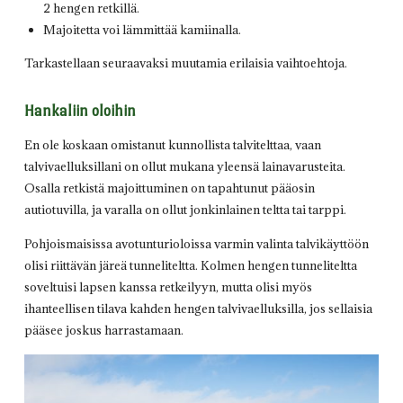
2 hengen retkillä.
Majoitetta voi lämmittää kamiinalla.
Tarkastellaan seuraavaksi muutamia erilaisia vaihtoehtoja.
Hankaliin oloihin
En ole koskaan omistanut kunnollista talvitelttaa, vaan
talvivaelluksillani on ollut mukana yleensä lainavarusteita.
Osalla retkistä majoittuminen on tapahtunut pääosin
autiotuvilla, ja varalla on ollut jonkinlainen teltta tai tarppi.
Pohjoismaisissa avotunturioloissa varmin valinta talvikäyttöön
olisi riittävän järeä tunneliteltta. Kolmen hengen tunneliteltta
soveltuisi lapsen kanssa retkeilyyn, mutta olisi myös
ihanteellisen tilava kahden hengen talvivaelluksilla, jos sellaisia
pääsee joskus harrastamaan.