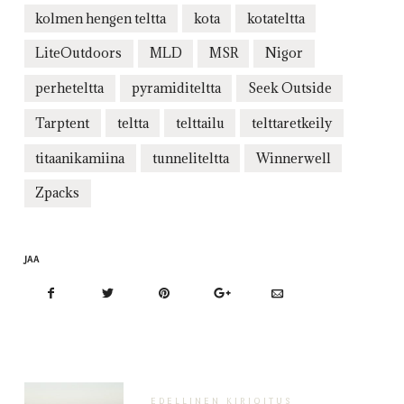
kolmen hengen teltta
kota
kotateltta
LiteOutdoors
MLD
MSR
Nigor
perheteltta
pyramiditeltta
Seek Outside
Tarptent
teltta
telttailu
telttaretkeily
titaanikamiina
tunneliteltta
Winnerwell
Zpacks
JAA
EDELLINEN KIRJOITUS