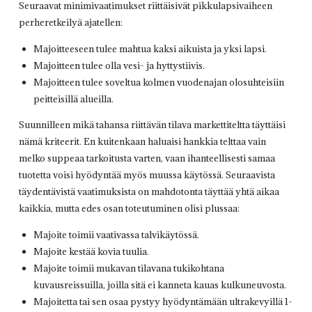
Seuraavat minimivaatimukset riittäisivät pikkulapsivaiheen
perheretkeilyä ajatellen:
Majoitteeseen tulee mahtua kaksi aikuista ja yksi lapsi.
Majoitteen tulee olla vesi- ja hyttystiivis.
Majoitteen tulee soveltua kolmen vuodenajan olosuhteisiin
peitteisillä alueilla.
Suunnilleen mikä tahansa riittävän tilava markettiteltta täyttäisi
nämä kriteerit. En kuitenkaan haluaisi hankkia telttaa vain
melko suppeaa tarkoitusta varten, vaan ihanteellisesti samaa
tuotetta voisi hyödyntää myös muussa käytössä. Seuraavista
täydentävistä vaatimuksista on mahdotonta täyttää yhtä aikaa
kaikkia, mutta edes osan toteutuminen olisi plussaa:
Majoite toimii vaativassa talvikäytössä.
Majoite kestää kovia tuulia.
Majoite toimii mukavan tilavana tukikohtana
kuvausreissuilla, joilla sitä ei kanneta kauas kulkuneuvosta.
Majoitetta tai sen osaa pystyy hyödyntämään ultrakevyillä 1-