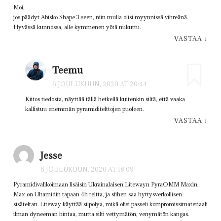
Moi,
jos päädyt Abisko Shape 3:seen, niin mulla olisi myynnissä vihreänä.
Hyvässä kunnossa, alle kymmenen yötä nukuttu.
VASTAA
↓
Teemu
6 JOULUKUUN, 2020 AT 20:44
Kiitos tiedosta, näyttää tällä hetkellä kuitenkin siltä, että vaaka
kallistuu enemmän pyramiditelttojen puoleen.
VASTAA
↓
Jesse
6 JOULUKUUN, 2020 AT 18:09
Pyramidivalikoimaan lisäisin Ukrainalaisen Litewayn PyraOMM Maxin.
Max on Ultamidin tapaan 4h teltta, ja siihen saa hyttysverkollisen
sisäteltan. Liteway käyttää silpolya, mikä olisi passeli kompromissimateriaali
ilman dyneeman hintaa, mutta silti vettymätön, venymätön kangas.