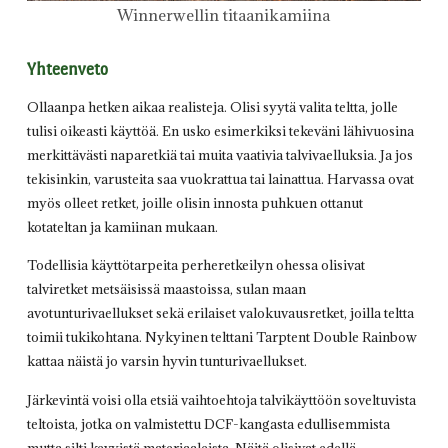
Winnerwellin titaanikamiina
Yhteenveto
Ollaanpa hetken aikaa realisteja. Olisi syytä valita teltta, jolle
tulisi oikeasti käyttöä. En usko esimerkiksi tekeväni lähivuosina
merkittävästi naparetkiä tai muita vaativia talvivaelluksia. Ja jos
tekisinkin, varusteita saa vuokrattua tai lainattua. Harvassa ovat
myös olleet retket, joille olisin innosta puhkuen ottanut
kotateltan ja kamiinan mukaan.
Todellisia käyttötarpeita perheretkeilyn ohessa olisivat
talviretket metsäisissä maastoissa, sulan maan
avotunturivaellukset sekä erilaiset valokuvausretket, joilla teltta
toimii tukikohtana. Nykyinen telttani Tarptent Double Rainbow
kattaa näistä jo varsin hyvin tunturivaellukset.
Järkevintä voisi olla etsiä vaihtoehtoja talvikäyttöön soveltuvista
teltoista, jotka on valmistettu DCF-kangasta edullisemmista
mutta silti kevyistä materiaaleista. Näitä olisivat edellä