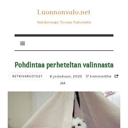
Luonnonvalo.net
Luonnonvalo.net
Valokuvaaja Teemu Saloriutta
Pohdintaa perheteltan valinnasta
RETKIVARUSTEET
6 joulukuun, 2020
17 kommenttia
JAA