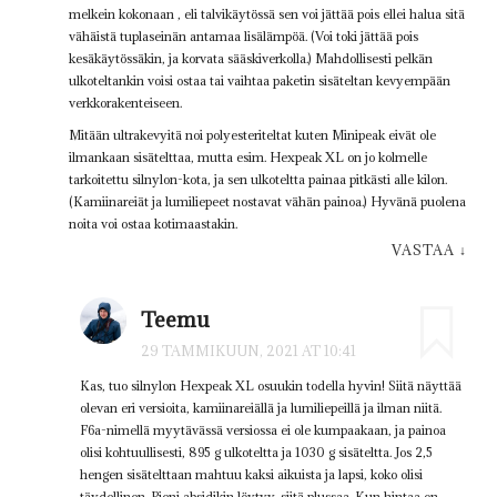
melkein kokonaan , eli talvikäytössä sen voi jättää pois ellei halua sitä
vähäistä tuplaseinän antamaa lisälämpöä. (Voi toki jättää pois
kesäkäytössäkin, ja korvata sääskiverkolla.) Mahdollisesti pelkän
ulkoteltankin voisi ostaa tai vaihtaa paketin sisäteltan kevyempään
verkkorakenteiseen.
Mitään ultrakevyitä noi polyesteriteltat kuten Minipeak eivät ole
ilmankaan sisätelttaa, mutta esim. Hexpeak XL on jo kolmelle
tarkoitettu silnylon-kota, ja sen ulkoteltta painaa pitkästi alle kilon.
(Kamiinareiät ja lumiliepeet nostavat vähän painoa.) Hyvänä puolena
noita voi ostaa kotimaastakin.
VASTAA
↓
Teemu
29 TAMMIKUUN, 2021 AT 10:41
Kas, tuo silnylon Hexpeak XL osuukin todella hyvin! Siitä näyttää
olevan eri versioita, kamiinareiällä ja lumiliepeillä ja ilman niitä.
F6a-nimellä myytävässä versiossa ei ole kumpaakaan, ja painoa
olisi kohtuullisesti, 895 g ulkoteltta ja 1030 g sisäteltta. Jos 2,5
hengen sisätelttaan mahtuu kaksi aikuista ja lapsi, koko olisi
täydellinen. Pieni absidikin löytyy, siitä plussaa. Kun hintaa on