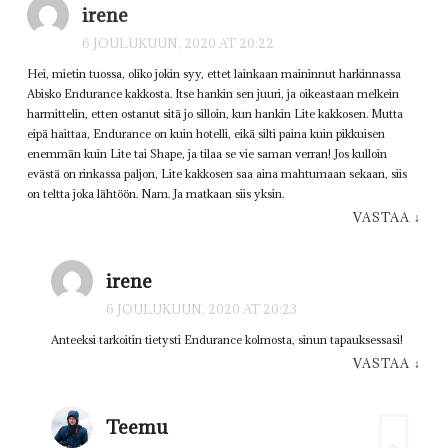
irene
6 JOULUKUUN, 2020 AT 20:22
Hei, mietin tuossa, oliko jokin syy, ettet lainkaan maininnut harkinnassa
Abisko Endurance kakkosta. Itse hankin sen juuri, ja oikeastaan melkein
harmittelin, etten ostanut sitä jo silloin, kun hankin Lite kakkosen. Mutta
eipä haittaa, Endurance on kuin hotelli, eikä silti paina kuin pikkuisen
enemmän kuin Lite tai Shape, ja tilaa se vie saman verran! Jos kulloin
evästä on rinkassa paljon, Lite kakkosen saa aina mahtumaan sekaan, siis
on teltta joka lähtöön. Nam. Ja matkaan siis yksin.
VASTAA
↓
irene
6 JOULUKUUN, 2020 AT 20:23
Anteeksi tarkoitin tietysti Endurance kolmosta, sinun tapauksessasi!
VASTAA
↓
Teemu