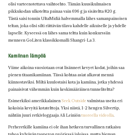
olisi varteenotettava vaihtoehto. Tämän kuusikulmaisen
pikkukodan ulkoteltta painaa vain 696 g ja sisäteltta 820 g.
Tästä saisi tonnin UltaMidiä halvemmalla lähes samanpainoisen
teltan, joka olisi silti riittävän tilava kahdelle aikuiselle ja yhdelle
lapselle. Kyseessä on lähes sama teltta kuin konkurssiin
menneen GoLiten klassikkomalli Shangri-La 3.
Kamiinan lämpöä
Viime aikoina suosiotaan ovat lisänneet kevyet kodat, joihin saa
pienen titaanikamiinan. Tässä kohtaa asiat alkavat mennä
kiinnostaviksi. Miltä kuulostaisi kota ja kamiina, jotka yhdessä
painaisivat vähemmän kuin keskimääräinen tunneliteltta?
Esimerkiksi amerikkalainen
Seek Outside
valmistaa useita eri
kokoisia kevyitä kotatelttoja. Yksi niistä, 1-2 hengen Silvertip,
nähtiin juuri retkivloggaaja Ali Leiniön
tuoreella videolla
.
Perheretkille kamiina ei ole ihan hetkeen turvallinen ratkaisu
tuhoa kylvävän taaperon pyöriessä jaloissa, mutta hieman