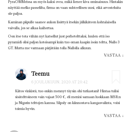
PyraOMMeissa on myös kaksi ovea, mikä lienee kiva ominaisuus. Hintakin
näyttää melko passelilta, firma on vaan suhteellisen uusi, eikä arvosteluita
ole paljoa.
Kaminan piipulle saanee aukon lisättyä itsekin jälkikäteen kohtalaisella
vaivalla, jos se alkaa kaihertaa.
Oon itse tota vähän nyt katsellut just perhetelttaksi, luulen että iso
pyramidi olisi paljon kotoisampi kuin tuo oman kaapin isoin teltta, Nallo 3
GT. Mutta me varmaan pärjätään tolla Nallolla alkuun.
VASTAA
↓
Teemu
6 JOULUKUUN, 2020 AT 20:42
Kiitos vinkistä, tuo onkin mennyt täysin ohi tutkastani! Hintaa tulisi
sisätelttoineen vain vajaat 500 €, eli menisi samaan luokkaan MSR:n
ja Nigorin telttojen kanssa. Silpoly on kiinnostava kangasvalinta, voisi
toimia hyvin.
VASTAA
↓