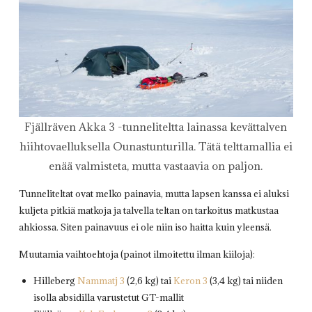
Fjällräven Akka 3 -tunneliteltta lainassa kevättalven
hiihtovaelluksella Ounastunturilla. Tätä telttamallia ei
enää valmisteta, mutta vastaavia on paljon.
Tunneliteltat ovat melko painavia, mutta lapsen kanssa ei aluksi
kuljeta pitkiä matkoja ja talvella teltan on tarkoitus matkustaa
ahkiossa. Siten painavuus ei ole niin iso haitta kuin yleensä.
Muutamia vaihtoehtoja (painot ilmoitettu ilman kiiloja):
Hilleberg
Nammatj 3
(2,6 kg) tai
Keron 3
(3,4 kg) tai niiden
isolla absidilla varustetut GT-mallit