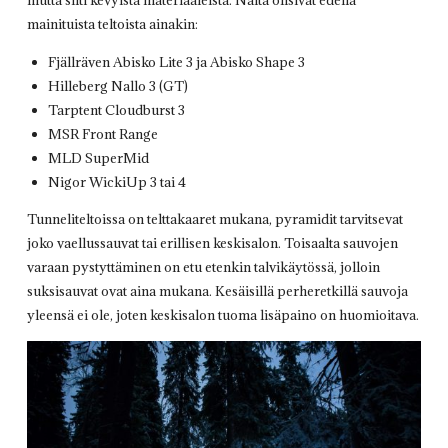
mainituista teltoista ainakin:
Fjällräven Abisko Lite 3 ja Abisko Shape 3
Hilleberg Nallo 3 (GT)
Tarptent Cloudburst 3
MSR Front Range
MLD SuperMid
Nigor WickiUp 3 tai 4
Tunneliteltoissa on telttakaaret mukana, pyramidit tarvitsevat
joko vaellussauvat tai erillisen keskisalon. Toisaalta sauvojen
varaan pystyttäminen on etu etenkin talvikäytössä, jolloin
suksisauvat ovat aina mukana. Kesäisillä perheretkillä sauvoja
yleensä ei ole, joten keskisalon tuoma lisäpaino on huomioitava.