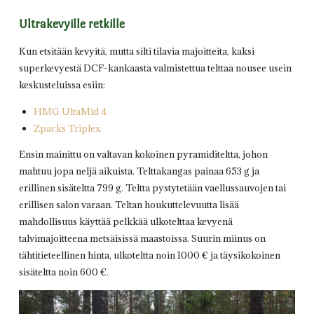
Ultrakevyille retkille
Kun etsitään kevyitä, mutta silti tilavia majoitteita, kaksi
superkevyestä DCF-kankaasta valmistettua telttaa nousee usein
keskusteluissa esiin:
HMG UltaMid 4
Zpacks Triplex
Ensin mainittu on valtavan kokoinen pyramiditeltta, johon
mahtuu jopa neljä aikuista. Telttakangas painaa 653 g ja
erillinen sisäteltta 799 g. Teltta pystytetään vaellussauvojen tai
erillisen salon varaan. Teltan houkuttelevuutta lisää
mahdollisuus käyttää pelkkää ulkotelttaa kevyenä
talvimajoitteena metsäisissä maastoissa. Suurin miinus on
tähtitieteellinen hinta, ulkoteltta noin 1000 € ja täysikokoinen
sisäteltta noin 600 €.