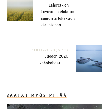
←
Lähiretkien
kuvasatoa elokuun
aamuista lokakuun
väriloistoon
SEURAAVA KIRJOITUS
Vuoden 2020
kohokohdat
→
SAATAT MYÖS PITÄÄ