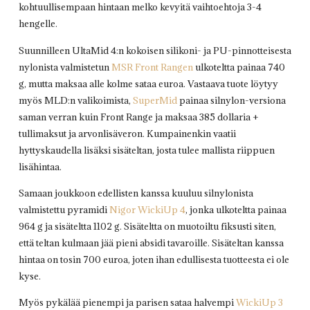
kohtuullisempaan hintaan melko kevyitä vaihtoehtoja 3-4
hengelle.
Suunnilleen UltaMid 4:n kokoisen silikoni- ja PU-pinnotteisesta
nylonista valmistetun
MSR Front Rangen
ulkoteltta painaa 740
g, mutta maksaa alle kolme sataa euroa. Vastaava tuote löytyy
myös MLD:n valikoimista,
SuperMid
painaa silnylon-versiona
saman verran kuin Front Range ja maksaa 385 dollaria +
tullimaksut ja arvonlisäveron. Kumpainenkin vaatii
hyttyskaudella lisäksi sisäteltan, josta tulee mallista riippuen
lisähintaa.
Samaan joukkoon edellisten kanssa kuuluu silnylonista
valmistettu pyramidi
Nigor WickiUp 4
, jonka ulkoteltta painaa
964 g ja sisäteltta 1102 g. Sisäteltta on muotoiltu fiksusti siten,
että teltan kulmaan jää pieni absidi tavaroille. Sisäteltan kanssa
hintaa on tosin 700 euroa, joten ihan edullisesta tuotteesta ei ole
kyse.
Myös pykälää pienempi ja parisen sataa halvempi
WickiUp 3