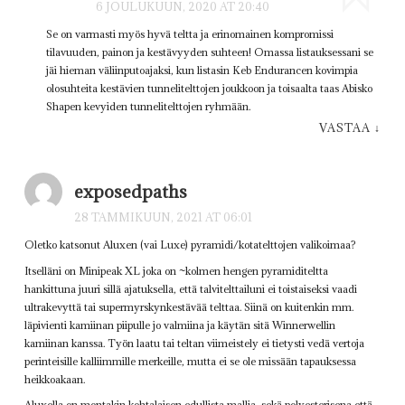
6 JOULUKUUN, 2020 AT 20:40
Se on varmasti myös hyvä teltta ja erinomainen kompromissi
tilavuuden, painon ja kestävyyden suhteen! Omassa listauksessani se
jäi hieman väliinputoajaksi, kun listasin Keb Endurancen kovimpia
olosuhteita kestävien tunnelitelttojen joukkoon ja toisaalta taas Abisko
Shapen kevyiden tunnelitelttojen ryhmään.
VASTAA
↓
exposedpaths
28 TAMMIKUUN, 2021 AT 06:01
Oletko katsonut Aluxen (vai Luxe) pyramidi/kotatelttojen valikoimaa?
Itselläni on Minipeak XL joka on ~kolmen hengen pyramiditeltta
hankittuna juuri sillä ajatuksella, että talvitelttailuni ei toistaiseksi vaadi
ultrakevyttä tai supermyrskynkestävää telttaa. Siinä on kuitenkin mm.
läpivienti kamiinan piipulle jo valmiina ja käytän sitä Winnerwellin
kamiinan kanssa. Työn laatu tai teltan viimeistely ei tietysti vedä vertoja
perinteisille kalliimmille merkeille, mutta ei se ole missään tapauksessa
heikkoakaan.
Aluxella on montakin kohtalaisen edullista mallia, sekä polyesterisena että