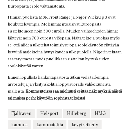
Euroopasta ei ole välttämätöntä.
Hinnan puolesta MSR Front Range ja Nigor WickiUp 3 ovat
houkuttelevimpia. Molemmat irtoaisivat Euroopasta
sisätelttoineen noin 500 eurolla. Muiden vaihtoehtojen hinnat
lähtevät noin 700 eurosta ylöspäin. Näitä telttoja puoltaa myös
se, että niiden ulkoteltat toimisivat jopa soolokäyttöön riittävän
kevyinä majoitteina hyttyskauden ulkopuolella. Nigorin telttaan
saa tarvittaessa myös puolikkaan sisäteltan hyttyskauden
soolokäyttöä varten.
Ennen lopullista hankintapäätöstä tutkin vielä tarkempia
arvosteluja ja yksityiskohtia loppusuoralle valikoituneista
malleista.
Kommenteissa saa mieluusti esittää näkemyksiä näistä
tai muista perhekäyttöön sopivista teltoista!
Fjällräven
Helsport
Hilleberg
HMG
kamiina
kamiinateltta
kevytretkeily