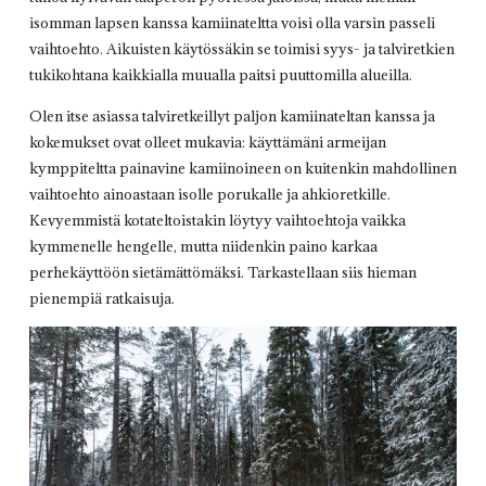
isomman lapsen kanssa kamiinateltta voisi olla varsin passeli
vaihtoehto. Aikuisten käytössäkin se toimisi syys- ja talviretkien
tukikohtana kaikkialla muualla paitsi puuttomilla alueilla.
Olen itse asiassa talviretkeillyt paljon kamiinateltan kanssa ja
kokemukset ovat olleet mukavia: käyttämäni armeijan
kymppiteltta painavine kamiinoineen on kuitenkin mahdollinen
vaihtoehto ainoastaan isolle porukalle ja ahkioretkille.
Kevyemmistä kotateltoistakin löytyy vaihtoehtoja vaikka
kymmenelle hengelle, mutta niidenkin paino karkaa
perhekäyttöön sietämättömäksi. Tarkastellaan siis hieman
pienempiä ratkaisuja.