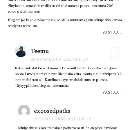
silnylonina, omani on malliston edullisimmasta päästä (ostettuna 200
euroa sisätelttoineen).
Blogiani jos käyt kurkkaamassa, on siellä muutama juttu Minipeakin kanssa
tehdyistä reissuista.
VASTAA
↓
Teemu
28 TAMMIKUUN, 2021 AT 15:20
Kiitos vinkistä! En ole kunnolla katsonutkaan tuota valikoimaa. Jokin
noista Luxen teltoista näytti liian painavalta, mutta ei tuo Minipeak XL
ihan mahdoton ole. Kamiinan käyttömahdollisuus on plussaa.
Täytyypä lukea blogiasi tarkemmin.
VASTAA
↓
exposedpaths
28 TAMMIKUUN, 2021 AT 18:25
Minipeakissa sisäteltta painaa poskettomasti. Se on paksua nylonia