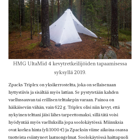
HMG UltaMid 4 kevytretkeilijöiden tapaamisessa
syksyllä 2019.
Zpacks Triplex on yksikerrosteltta, joka on sellaisenaan
hyttystiivis ja sisältää myös lattian. Se pystytetään kahden
vaellussauvan tai erillisen telttakepin varaan. Painoa on
häikäisevän vähän, vain 622 g. Triplex olisi niin kevyt, että
nykyinen telttani jäisi lähes tarpeettomaksi, sillä tätä voisi
hyödyntää myös vaelluksilla jopa soolokäytössä. Miinuksia
ovat korkea hinta (yli 1000 €) ja Zpacksin viime aikoina osassa
tuotteista esiintyneet laatuongelmat. Soolokäytössä haittapuoli