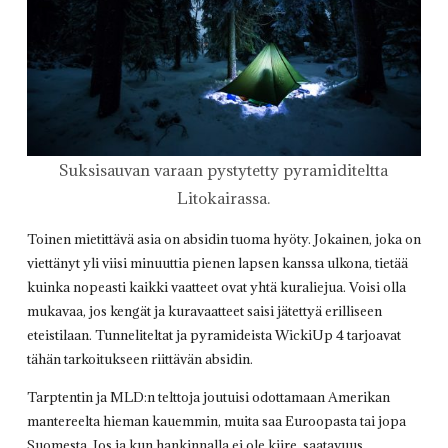
Suksisauvan varaan pystytetty pyramiditeltta
Litokairassa.
Toinen mietittävä asia on absidin tuoma hyöty. Jokainen, joka on
viettänyt yli viisi minuuttia pienen lapsen kanssa ulkona, tietää
kuinka nopeasti kaikki vaatteet ovat yhtä kuraliejua. Voisi olla
mukavaa, jos kengät ja kuravaatteet saisi jätettyä erilliseen
eteistilaan. Tunneliteltat ja pyramideista WickiUp 4 tarjoavat
tähän tarkoitukseen riittävän absidin.
Tarptentin ja MLD:n telttoja joutuisi odottamaan Amerikan
mantereelta hieman kauemmin, muita saa Euroopasta tai jopa
Suomesta. Jos ja kun hankinnalla ei ole kiire, saatavuus