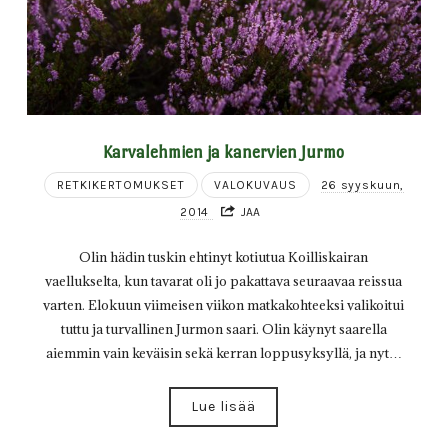
Karvalehmien ja kanervien Jurmo
RETKIKERTOMUKSET
VALOKUVAUS
26 syyskuun,
2014
JAA
Olin hädin tuskin ehtinyt kotiutua Koilliskairan
vaellukselta, kun tavarat oli jo pakattava seuraavaa reissua
varten. Elokuun viimeisen viikon matkakohteeksi valikoitui
tuttu ja turvallinen Jurmon saari. Olin käynyt saarella
aiemmin vain keväisin sekä kerran loppusyksyllä, ja nyt…
Lue lisää