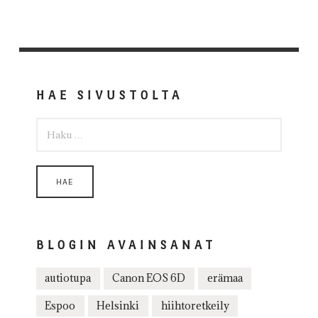
HAE SIVUSTOLTA
HAKU:
BLOGIN AVAINSANAT
autiotupa
Canon EOS 6D
erämaa
Espoo
Helsinki
hiihtoretkeily