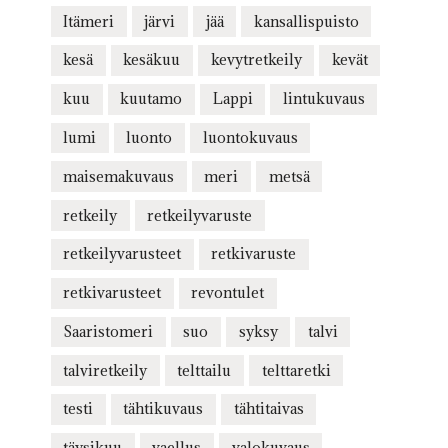
Itämeri
järvi
jää
kansallispuisto
kesä
kesäkuu
kevytretkeily
kevät
kuu
kuutamo
Lappi
lintukuvaus
lumi
luonto
luontokuvaus
maisemakuvaus
meri
metsä
retkeily
retkeilyvaruste
retkeilyvarusteet
retkivaruste
retkivarusteet
revontulet
Saaristomeri
suo
syksy
talvi
talviretkeily
telttailu
telttaretki
testi
tähtikuvaus
tähtitaivas
täysikuu
vaellus
valokuvaus