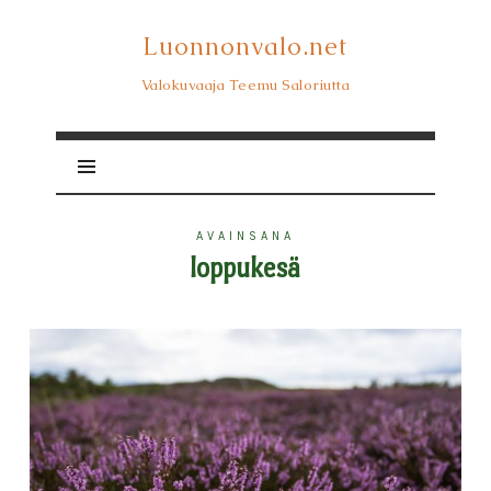
Luonnonvalo.net
Luonnonvalo.net
Valokuvaaja Teemu Saloriutta
AVAINSANA
loppukesä