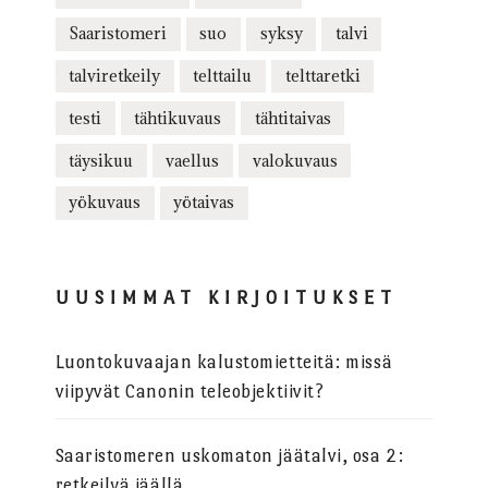
Saaristomeri
suo
syksy
talvi
talviretkeily
telttailu
telttaretki
testi
tähtikuvaus
tähtitaivas
täysikuu
vaellus
valokuvaus
yökuvaus
yötaivas
UUSIMMAT KIRJOITUKSET
Luontokuvaajan kalustomietteitä: missä
viipyvät Canonin teleobjektiivit?
Saaristomeren uskomaton jäätalvi, osa 2:
retkeilyä jäällä