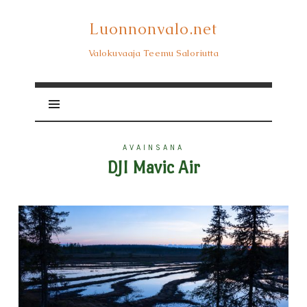
Luonnonvalo.net
Luonnonvalo.net
Valokuvaaja Teemu Saloriutta
AVAINSANA
DJI Mavic Air