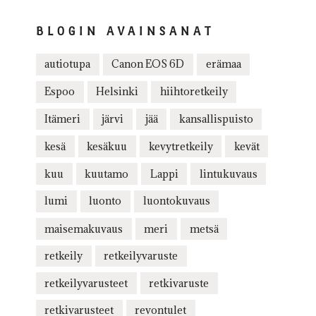
BLOGIN AVAINSANAT
autiotupa
Canon EOS 6D
erämaa
Espoo
Helsinki
hiihtoretkeily
Itämeri
järvi
jää
kansallispuisto
kesä
kesäkuu
kevytretkeily
kevät
kuu
kuutamo
Lappi
lintukuvaus
lumi
luonto
luontokuvaus
maisemakuvaus
meri
metsä
retkeily
retkeilyvaruste
retkeilyvarusteet
retkivaruste
retkivarusteet
revontulet