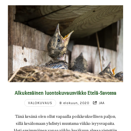
Alkukesäinen luontokuvausviikko Etelä-Savossa
VALOKUVAUS
8 elokuun, 2020
JAA
Tänä kesänä olen ollut vapaalla poikkeuksellisen paljon,
sillä kesälomaan yhdistyi muutama viikko isyysvapaita.
Heti ensimmäinen vapaa viikko kesäkuun alussa vietettiin