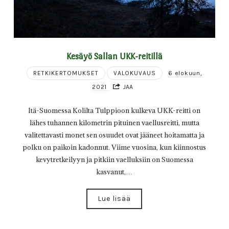
Kesäyö Sallan UKK-reitillä
RETKIKERTOMUKSET
VALOKUVAUS
6 elokuun,
2021
JAA
Itä-Suomessa Kolilta Tulppioon kulkeva UKK-reitti on
lähes tuhannen kilometrin pituinen vaellusreitti, mutta
valitettavasti monet sen osuudet ovat jääneet hoitamatta ja
polku on paikoin kadonnut. Viime vuosina, kun kiinnostus
kevytretkeilyyn ja pitkiin vaelluksiin on Suomessa
kasvanut,…
Lue lisää