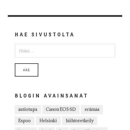
HAE SIVUSTOLTA
HAKU:
BLOGIN AVAINSANAT
autiotupa
Canon EOS 6D
erämaa
Espoo
Helsinki
hiihtoretkeily