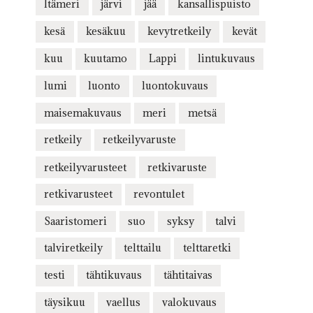
Itämeri
järvi
jää
kansallispuisto
kesä
kesäkuu
kevytretkeily
kevät
kuu
kuutamo
Lappi
lintukuvaus
lumi
luonto
luontokuvaus
maisemakuvaus
meri
metsä
retkeily
retkeilyvaruste
retkeilyvarusteet
retkivaruste
retkivarusteet
revontulet
Saaristomeri
suo
syksy
talvi
talviretkeily
telttailu
telttaretki
testi
tähtikuvaus
tähtitaivas
täysikuu
vaellus
valokuvaus