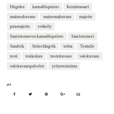
Högsåra
kansallispuisto
Kemiönsaari
mainoskuvaus
maisemakuvaus
majoite
puumajoite
retkeily
Saaristomeren kansallispuisto
Saaristomeri
Sandvik
Söderlångvik
teltta
Tentsile
testi
toukokuu
tuotekuvaus
valokuvaus
valokuvauspalvelut
yritystoiminta
JAA