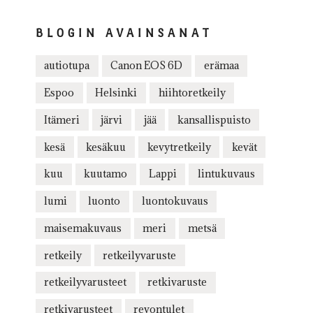
BLOGIN AVAINSANAT
autiotupa
Canon EOS 6D
erämaa
Espoo
Helsinki
hiihtoretkeily
Itämeri
järvi
jää
kansallispuisto
kesä
kesäkuu
kevytretkeily
kevät
kuu
kuutamo
Lappi
lintukuvaus
lumi
luonto
luontokuvaus
maisemakuvaus
meri
metsä
retkeily
retkeilyvaruste
retkeilyvarusteet
retkivaruste
retkivarusteet
revontulet