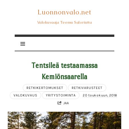
Luonnonvalo.net
Luonnonvalo.net
Valokuvaaja Teemu Saloriutta
Tentsileä testaamassa
Kemiönsaarella
RETKIKERTOMUKSET
RETKIVARUSTEET
VALOKUVAUS
YRITYSTOIMINTA
20 toukokuun, 2018
JAA