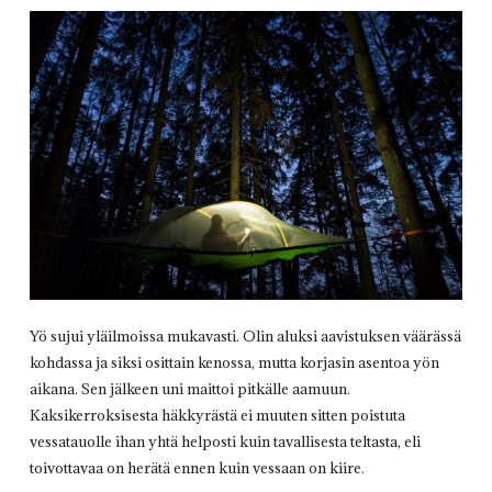
Yö sujui yläilmoissa mukavasti. Olin aluksi aavistuksen väärässä
kohdassa ja siksi osittain kenossa, mutta korjasin asentoa yön
aikana. Sen jälkeen uni maittoi pitkälle aamuun.
Kaksikerroksisesta häkkyrästä ei muuten sitten poistuta
vessatauolle ihan yhtä helposti kuin tavallisesta teltasta, eli
toivottavaa on herätä ennen kuin vessaan on kiire.