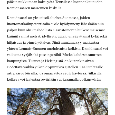
pääsin nukkumaan kaksi yötä Tentsilessä luonnonkauniiden
Kemiönsaaren maisemien keskellä.
Kemiönsaari on yksi niistä alueista Suomessa, joiden
luontomatkailupotentiaalia ei ole hyödynnetty läheskään niin
paljon kuin olisi mahdollista. Saaristomeren huikeat maisemat,
kauniit vanhat metsät, idylliset puutalojen sävyttämät kylät sekä
hiljaisuus ja pimeä yötaivas. Siinä muutama syy matkustaa
yhteen Lounais-Suomen unohdetuista kolkista. Kemiönsaari voi
vaikuttaa syrjäiseltä pussinperältä. Matka kahdesta suuresta
kaupungista, Turusta ja Helsingistä, on kuitenkin aivan
siedettävä vaikka viikonloppuretkeä ajatellen. Taalintehtaalle
asti pääsee bussilla, jos omaa autoa ei ole käytössä. Julkisilla
kulkeva voi laajentaa reviiriään vuokraamalla polkupyörän.