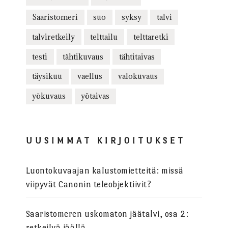
Saaristomeri
suo
syksy
talvi
talviretkeily
telttailu
telttaretki
testi
tähtikuvaus
tähtitaivas
täysikuu
vaellus
valokuvaus
yökuvaus
yötaivas
UUSIMMAT KIRJOITUKSET
Luontokuvaajan kalustomietteitä: missä
viipyvät Canonin teleobjektiivit?
Saaristomeren uskomaton jäätalvi, osa 2:
retkeilyä jäällä