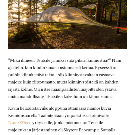
”Mikä ihmeen Tentsile ja miksi siitä pitäisi kiinnostua?” Näin
ajattelin, kun kuulin sanan ensimmäistä kertaa. Kyseessä on
puihin kiinnitettävä teltta – siis kiinnitystavaltaan vastaava
majoite kuin riippumatto, mutta kiinnityspisteitä on kahden
sijasta kolme. Olen itse maanpäällisten majoitteiden ystävä,
mutta mahdollisuus Tentsilen kokeiluun on kiinnostanut.
Kävin helatorstaiviikonloppuna ottamassa mainoskuvia
Kemiönsaarella Taalintehtaan ympäristössä toimivalle
NaturEffect
-yritykselle, jonka päätuote on Tentsile-
majoituksen järjestäminen eli Skytent Ecocampit. Samalla