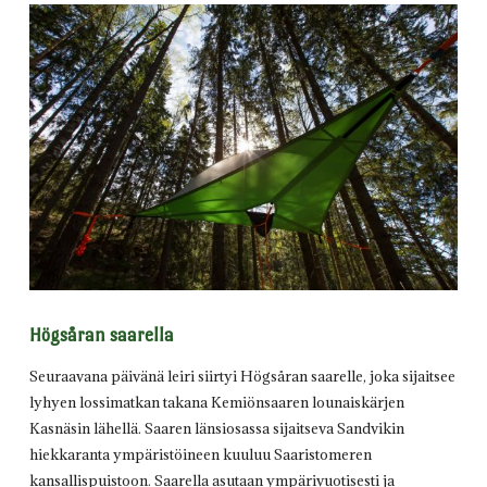
Högsåran saarella
Seuraavana päivänä leiri siirtyi Högsåran saarelle, joka sijaitsee
lyhyen lossimatkan takana Kemiönsaaren lounaiskärjen
Kasnäsin lähellä. Saaren länsiosassa sijaitseva Sandvikin
hiekkaranta ympäristöineen kuuluu Saaristomeren
kansallispuistoon. Saarella asutaan ympärivuotisesti ja