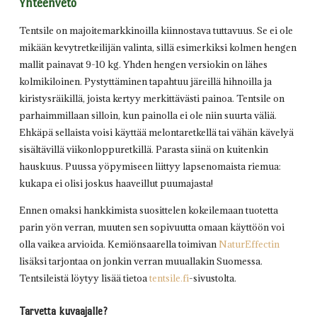
Yhteenveto
Tentsile on majoitemarkkinoilla kiinnostava tuttavuus. Se ei ole
mikään kevytretkeilijän valinta, sillä esimerkiksi kolmen hengen
mallit painavat 9-10 kg. Yhden hengen versiokin on lähes
kolmikiloinen. Pystyttäminen tapahtuu järeillä hihnoilla ja
kiristysräikillä, joista kertyy merkittävästi painoa. Tentsile on
parhaimmillaan silloin, kun painolla ei ole niin suurta väliä.
Ehkäpä sellaista voisi käyttää melontaretkellä tai vähän kävelyä
sisältävillä viikonloppuretkillä. Parasta siinä on kuitenkin
hauskuus. Puussa yöpymiseen liittyy lapsenomaista riemua:
kukapa ei olisi joskus haaveillut puumajasta!
Ennen omaksi hankkimista suosittelen kokeilemaan tuotetta
parin yön verran, muuten sen sopivuutta omaan käyttöön voi
olla vaikea arvioida. Kemiönsaarella toimivan
NaturEffectin
lisäksi tarjontaa on jonkin verran muuallakin Suomessa.
Tentsileistä löytyy lisää tietoa
tentsile.fi
-sivustolta.
Tarvetta kuvaajalle?