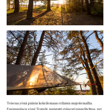
Toisena yönä pääsin kokeilemaan erilaista majoitemallia.
Ensimmäisen yönä Tentsile muistutti etäisesti tunnelitelttaa, nyt