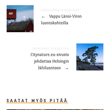
EDELLINEN KIRJOITUS
←
Vappu Länsi-Viron
luontokohteilla
SEURAAVA KIRJOITUS
Citynature.eu-sivusto
johdattaa Helsingin
lähiluontoon
→
SAATAT MYÖS PITÄÄ