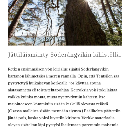
Jättiläismänty Söderångvikin lähistöllä.
Retken ensimmäisen yön leirialue sijaitsi Söderlångvikin
kartanon lähimetsässä meren rannalla. Opin, että Tentsilen saa
pystytettyä huikaisevan korkealle, jos käyttää apuna
alatasannetta eli toista telttapohjaa. Kerroksia voisi toki laittaa
vaikka kuinka monta, mutta nyt tyydyttiin kahteen. Itse
majoitteeseen kömmittiin sisään keskellä olevasta reiästä.
(Osassa malleista sisään mennään sivusta.) Päälliteltta päätettiin
jättää pois, koska yöksi luvattiin kirkasta. Verkkomateriaalia
olevan sisäteltan läpi pystyisi ihailemaan paremmin maisemia.