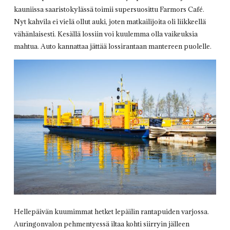
kauniissa saaristokylässä toimii supersuosittu Farmors Café.
Nyt kahvila ei vielä ollut auki, joten matkailijoita oli liikkeellä
vähänlaisesti. Kesällä lossiin voi kuulemma olla vaikeuksia
mahtua. Auto kannattaa jättää lossirantaan mantereen puolelle.
Hellepäivän kuumimmat hetket lepäilin rantapuiden varjossa.
Auringonvalon pehmentyessä iltaa kohti siirryin jälleen