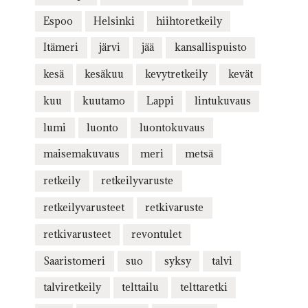
Espoo
Helsinki
hiihtoretkeily
Itämeri
järvi
jää
kansallispuisto
kesä
kesäkuu
kevytretkeily
kevät
kuu
kuutamo
Lappi
lintukuvaus
lumi
luonto
luontokuvaus
maisemakuvaus
meri
metsä
retkeily
retkeilyvaruste
retkeilyvarusteet
retkivaruste
retkivarusteet
revontulet
Saaristomeri
suo
syksy
talvi
talviretkeily
telttailu
telttaretki