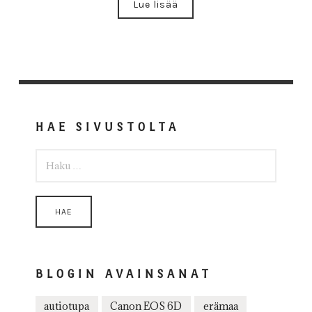
Lue lisää
HAE SIVUSTOLTA
HAKU:
BLOGIN AVAINSANAT
autiotupa
Canon EOS 6D
erämaa