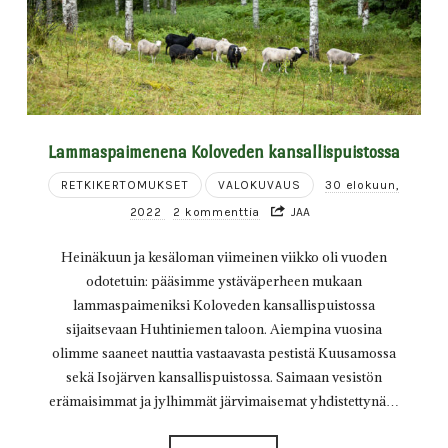
Lammaspaimenena Koloveden kansallispuistossa
RETKIKERTOMUKSET
VALOKUVAUS
30 elokuun,
2022
2 kommenttia
JAA
Heinäkuun ja kesäloman viimeinen viikko oli vuoden
odotetuin: pääsimme ystäväperheen mukaan
lammaspaimeniksi Koloveden kansallispuistossa
sijaitsevaan Huhtiniemen taloon. Aiempina vuosina
olimme saaneet nauttia vastaavasta pestistä Kuusamossa
sekä Isojärven kansallispuistossa. Saimaan vesistön
erämaisimmat ja jylhimmät järvimaisemat yhdistettynä…