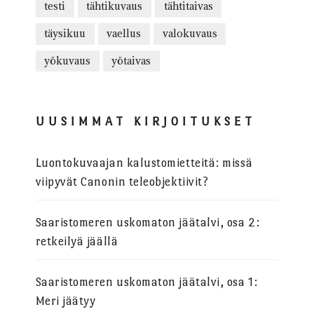
testi
tähtikuvaus
tähtitaivas
täysikuu
vaellus
valokuvaus
yökuvaus
yötaivas
UUSIMMAT KIRJOITUKSET
Luontokuvaajan kalustomietteitä: missä
viipyvät Canonin teleobjektiivit?
Saaristomeren uskomaton jäätalvi, osa 2:
retkeilyä jäällä
Saaristomeren uskomaton jäätalvi, osa 1:
Meri jäätyy