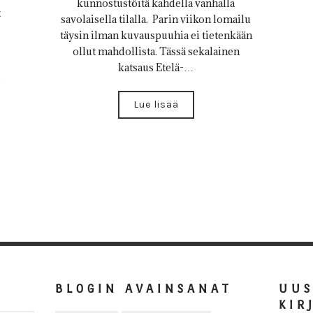
kunnostustöitä kahdella vanhalla
t
savolaisella tilalla. Parin viikon lomailu
täysin ilman kuvauspuuhia ei tietenkään
ollut mahdollista. Tässä sekalainen
katsaus Etelä-…
.
Lue lisää
BLOGIN AVAINSANAT
UU
KIR