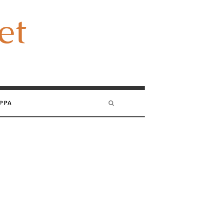
et
et
PPA