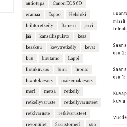
autiotupa
Canon EOS 6D
Luont
erämaa
Espoo
Helsinki
missä 
hiihtoretkeily
Itämeri
järvi
teleob
jää
kansallispuisto
kesä
Saari
kesäkuu
kevytretkeily
kevät
osa 2:
kuu
kuutamo
Lappi
lintukuvaus
lumi
luonto
Saari
osa 1:
luontokuvaus
maisemakuvaus
meri
metsä
retkeily
Kuvapa
kuvia
retkeilyvaruste
retkeilyvarusteet
retkivaruste
retkivarusteet
Vuode
revontulet
Saaristomeri
suo