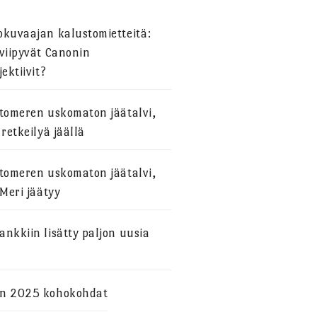
okuvaajan kalustomietteitä:
viipyvät Canonin
jektiivit?
stomeren uskomaton jäätalvi,
 retkeilyä jäällä
stomeren uskomaton jäätalvi,
 Meri jäätyy
nkkiin lisätty paljon uusia
n 2025 kohokohdat