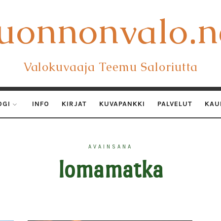
uonnonvalo.n
uonnonvalo.n
Valokuvaaja Teemu Saloriutta
OGI
INFO
KIRJAT
KUVAPANKKI
PALVELUT
KAU
AVAINSANA
lomamatka