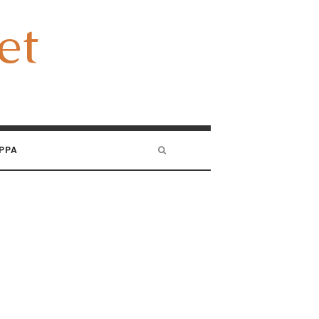
et
et
PPA