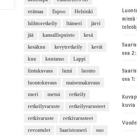
Luont
erämaa
Espoo
Helsinki
missä 
hiihtoretkeily
Itämeri
järvi
teleob
jää
kansallispuisto
kesä
Saari
kesäkuu
kevytretkeily
kevät
osa 2:
kuu
kuutamo
Lappi
lintukuvaus
lumi
luonto
Saari
osa 1:
luontokuvaus
maisemakuvaus
meri
metsä
retkeily
Kuvapa
kuvia
retkeilyvaruste
retkeilyvarusteet
retkivaruste
retkivarusteet
Vuode
revontulet
Saaristomeri
suo