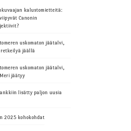
okuvaajan kalustomietteitä:
viipyvät Canonin
jektiivit?
stomeren uskomaton jäätalvi,
 retkeilyä jäällä
stomeren uskomaton jäätalvi,
 Meri jäätyy
nkkiin lisätty paljon uusia
n 2025 kohokohdat