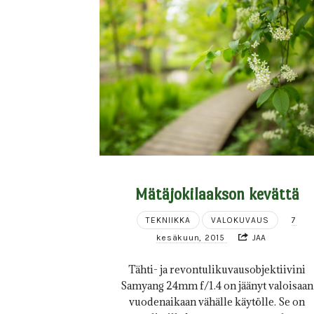
Mätäjokilaakson kevättä
TEKNIIKKA
VALOKUVAUS
7
kesäkuun, 2015
JAA
Tähti- ja revontulikuvausobjektiivini
Samyang 24mm f/1.4 on jäänyt valoisaan
vuodenaikaan vähälle käytölle. Se on