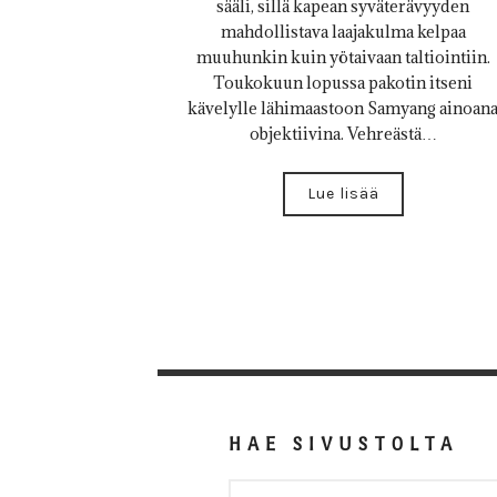
sääli, sillä kapean syväterävyyden
mahdollistava laajakulma kelpaa
muuhunkin kuin yötaivaan taltiointiin.
Toukokuun lopussa pakotin itseni
kävelylle lähimaastoon Samyang ainoan
objektiivina. Vehreästä…
Lue lisää
HAE SIVUSTOLTA
HAKU: