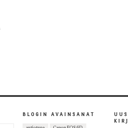
a
BLOGIN AVAINSANAT
UU
KIR
autiotupa
Canon EOS 6D