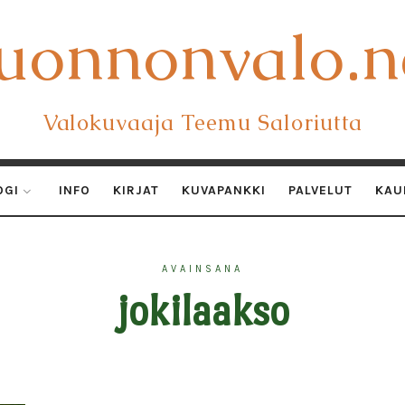
uonnonvalo.n
uonnonvalo.n
Valokuvaaja Teemu Saloriutta
OGI
INFO
KIRJAT
KUVAPANKKI
PALVELUT
KAU
AVAINSANA
jokilaakso