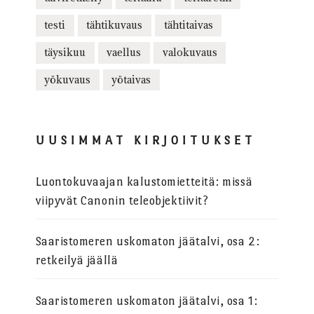
testi
tähtikuvaus
tähtitaivas
täysikuu
vaellus
valokuvaus
yökuvaus
yötaivas
UUSIMMAT KIRJOITUKSET
Luontokuvaajan kalustomietteitä: missä
viipyvät Canonin teleobjektiivit?
Saaristomeren uskomaton jäätalvi, osa 2:
retkeilyä jäällä
Saaristomeren uskomaton jäätalvi, osa 1: