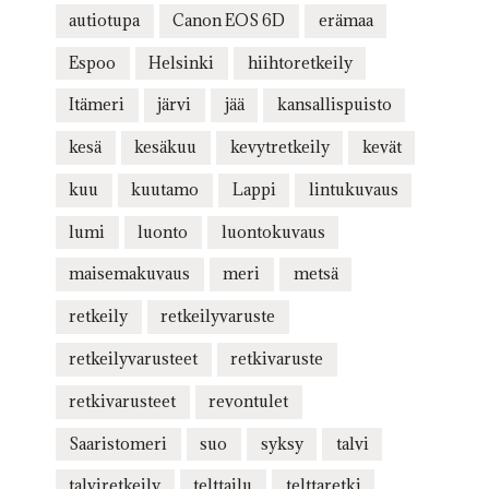
autiotupa
Canon EOS 6D
erämaa
Espoo
Helsinki
hiihtoretkeily
Itämeri
järvi
jää
kansallispuisto
kesä
kesäkuu
kevytretkeily
kevät
kuu
kuutamo
Lappi
lintukuvaus
lumi
luonto
luontokuvaus
maisemakuvaus
meri
metsä
retkeily
retkeilyvaruste
retkeilyvarusteet
retkivaruste
retkivarusteet
revontulet
Saaristomeri
suo
syksy
talvi
talviretkeily
telttailu
telttaretki