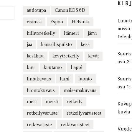
KIR
autiotupa
Canon EOS 6D
Luont
erämaa
Espoo
Helsinki
missä 
hiihtoretkeily
Itämeri
järvi
teleob
jää
kansallispuisto
kesä
Saari
kesäkuu
kevytretkeily
kevät
osa 2:
kuu
kuutamo
Lappi
lintukuvaus
lumi
luonto
Saari
osa 1:
luontokuvaus
maisemakuvaus
meri
metsä
retkeily
Kuvapa
kuvia
retkeilyvaruste
retkeilyvarusteet
retkivaruste
retkivarusteet
Vuode