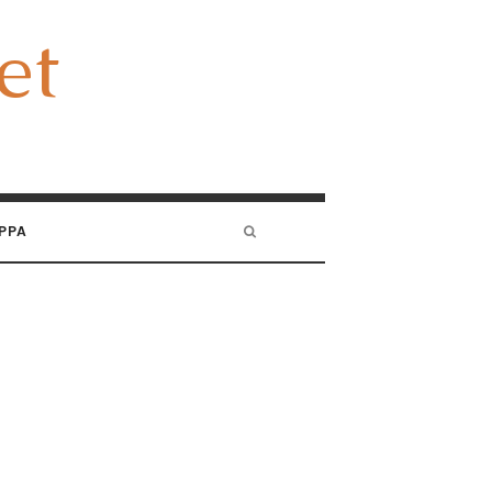
et
et
PPA