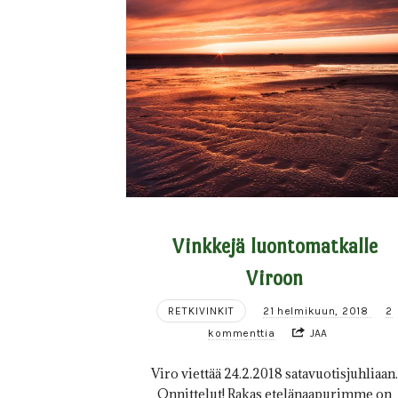
Vinkkejä luontomatkalle
Viroon
RETKIVINKIT
21 helmikuun, 2018
2
kommenttia
JAA
Viro viettää 24.2.2018 satavuotisjuhliaan.
Onnittelut! Rakas etelänaapurimme on