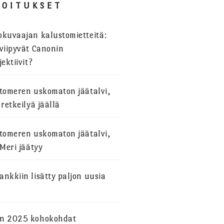
JOITUKSET
okuvaajan kalustomietteitä:
viipyvät Canonin
jektiivit?
stomeren uskomaton jäätalvi,
 retkeilyä jäällä
stomeren uskomaton jäätalvi,
 Meri jäätyy
nkkiin lisätty paljon uusia
n 2025 kohokohdat