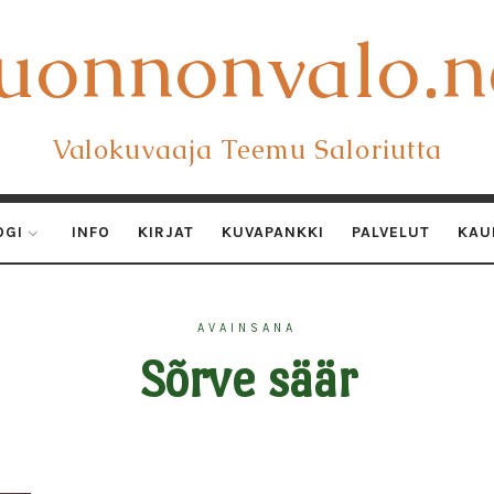
uonnonvalo.n
uonnonvalo.n
Valokuvaaja Teemu Saloriutta
OGI
INFO
KIRJAT
KUVAPANKKI
PALVELUT
KAU
AVAINSANA
Sõrve säär