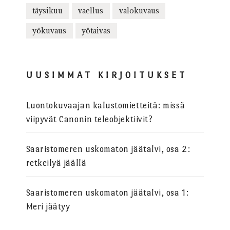
täysikuu
vaellus
valokuvaus
yökuvaus
yötaivas
UUSIMMAT KIRJOITUKSET
Luontokuvaajan kalustomietteitä: missä
viipyvät Canonin teleobjektiivit?
Saaristomeren uskomaton jäätalvi, osa 2:
retkeilyä jäällä
Saaristomeren uskomaton jäätalvi, osa 1:
Meri jäätyy