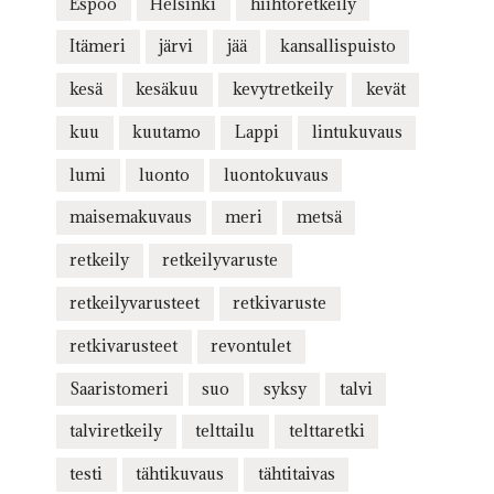
Espoo
Helsinki
hiihtoretkeily
Itämeri
järvi
jää
kansallispuisto
kesä
kesäkuu
kevytretkeily
kevät
kuu
kuutamo
Lappi
lintukuvaus
lumi
luonto
luontokuvaus
maisemakuvaus
meri
metsä
retkeily
retkeilyvaruste
retkeilyvarusteet
retkivaruste
retkivarusteet
revontulet
Saaristomeri
suo
syksy
talvi
talviretkeily
telttailu
telttaretki
testi
tähtikuvaus
tähtitaivas