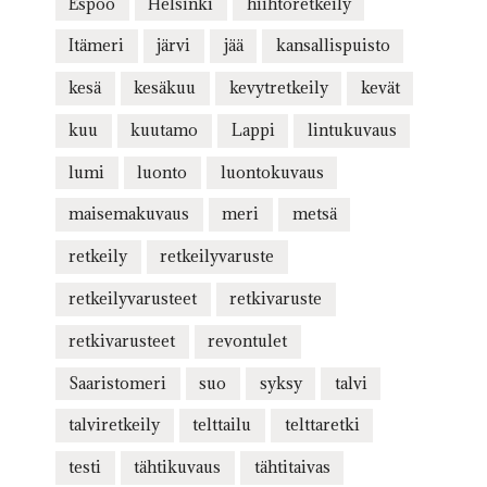
Espoo
Helsinki
hiihtoretkeily
Itämeri
järvi
jää
kansallispuisto
kesä
kesäkuu
kevytretkeily
kevät
kuu
kuutamo
Lappi
lintukuvaus
lumi
luonto
luontokuvaus
maisemakuvaus
meri
metsä
retkeily
retkeilyvaruste
retkeilyvarusteet
retkivaruste
retkivarusteet
revontulet
Saaristomeri
suo
syksy
talvi
talviretkeily
telttailu
telttaretki
testi
tähtikuvaus
tähtitaivas