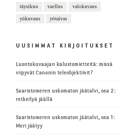
täysikuu
vaellus
valokuvaus
yökuvaus
yötaivas
UUSIMMAT KIRJOITUKSET
Luontokuvaajan kalustomietteitä: missä
viipyvät Canonin teleobjektiivit?
Saaristomeren uskomaton jäätalvi, osa 2:
retkeilyä jäällä
Saaristomeren uskomaton jäätalvi, osa 1:
Meri jäätyy