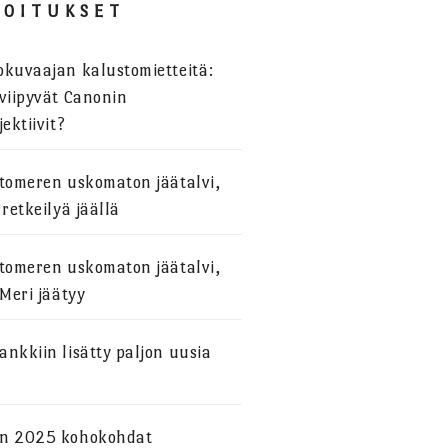
JOITUKSET
okuvaajan kalustomietteitä:
viipyvät Canonin
jektiivit?
stomeren uskomaton jäätalvi,
 retkeilyä jäällä
stomeren uskomaton jäätalvi,
 Meri jäätyy
nkkiin lisätty paljon uusia
n 2025 kohokohdat