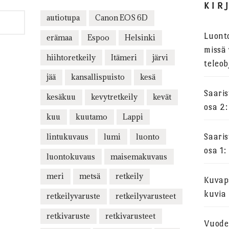
KIR
autiotupa
Canon EOS 6D
Luont
erämaa
Espoo
Helsinki
missä 
hiihtoretkeily
Itämeri
järvi
teleob
jää
kansallispuisto
kesä
Saari
kesäkuu
kevytretkeily
kevät
osa 2:
kuu
kuutamo
Lappi
lintukuvaus
lumi
luonto
Saari
osa 1:
luontokuvaus
maisemakuvaus
meri
metsä
retkeily
Kuvapa
kuvia
retkeilyvaruste
retkeilyvarusteet
retkivaruste
retkivarusteet
Vuode