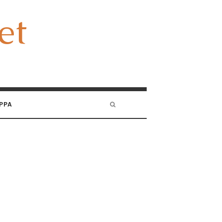
et
et
PPA