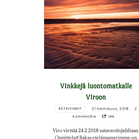
Vinkkejä luontomatkalle
Viroon
RETKIVINKIT
21 helmikuun, 2018
2
kommenttia
JAA
Viro viettää 24.2.2018 satavuotisjuhliaan.
Onnittelut! Rakas etelänaapurimme on