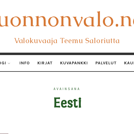
uonnonvalo.n
uonnonvalo.n
Valokuvaaja Teemu Saloriutta
OGI
INFO
KIRJAT
KUVAPANKKI
PALVELUT
KAU
AVAINSANA
Eesti