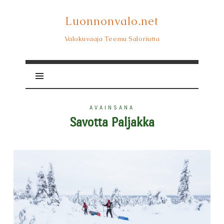
Luonnonvalo.net
Luonnonvalo.net
Valokuvaaja Teemu Saloriutta
AVAINSANA
Savotta Paljakka