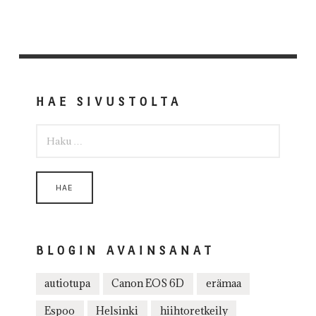
HAE SIVUSTOLTA
HAKU:
BLOGIN AVAINSANAT
autiotupa
Canon EOS 6D
erämaa
Espoo
Helsinki
hiihtoretkeily