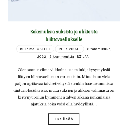
Kokemuksia suksista ja ahkioista
hiihtovaellukselle
RETKIVARUSTEET
RETKIVINKIT
8 tammikuun,
2022
2 kommenttia
JAA
Olen saanut viime viikkoina useita lukijakysymyksiä
liittyen hiihtovaellusten varusteisiin. Minulla on vielä
paljon opittavaa talviretkeilystä etenkin haastavammissa
tunturiolosuhteissa, mutta suksien ja ahkion valinnasta on
kertynyt reilun kymmenen talven aikana jonkinlaisia
ajatuksia, joita voisi olla hyödyllistä…
Lue lisää