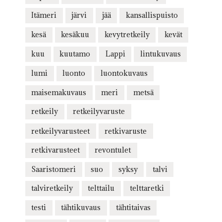
Itämeri
järvi
jää
kansallispuisto
kesä
kesäkuu
kevytretkeily
kevät
kuu
kuutamo
Lappi
lintukuvaus
lumi
luonto
luontokuvaus
maisemakuvaus
meri
metsä
retkeily
retkeilyvaruste
retkeilyvarusteet
retkivaruste
retkivarusteet
revontulet
Saaristomeri
suo
syksy
talvi
talviretkeily
telttailu
telttaretki
testi
tähtikuvaus
tähtitaivas