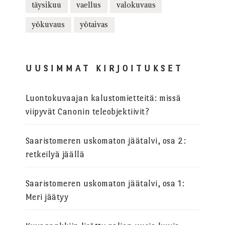
täysikuu
vaellus
valokuvaus
yökuvaus
yötaivas
UUSIMMAT KIRJOITUKSET
Luontokuvaajan kalustomietteitä: missä
viipyvät Canonin teleobjektiivit?
Saaristomeren uskomaton jäätalvi, osa 2:
retkeilyä jäällä
Saaristomeren uskomaton jäätalvi, osa 1:
Meri jäätyy