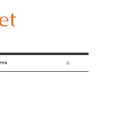
et
et
PPA