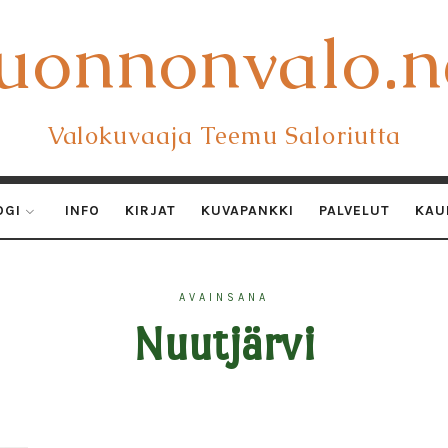
uonnonvalo.n
uonnonvalo.n
Valokuvaaja Teemu Saloriutta
OGI
INFO
KIRJAT
KUVAPANKKI
PALVELUT
KAU
AVAINSANA
Nuutjärvi