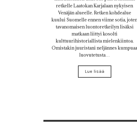
retkelle Laatokan Karjalaan nykyisen
Venäjän alueelle. Retken kohdealue
kuului Suomelle ennen viime sotia, jote
tavanomaisen luontoretkeilyn lisäksi
matkaan liittyi kosolti
kulttuurihistoriallista mielenkiintoa.
Omistakin juuristani neljännes kumpua
luovutetusta…
Lue lisää