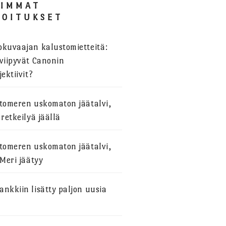
SIMMAT
JOITUKSET
okuvaajan kalustomietteitä:
viipyvät Canonin
jektiivit?
stomeren uskomaton jäätalvi,
 retkeilyä jäällä
stomeren uskomaton jäätalvi,
 Meri jäätyy
nkkiin lisätty paljon uusia