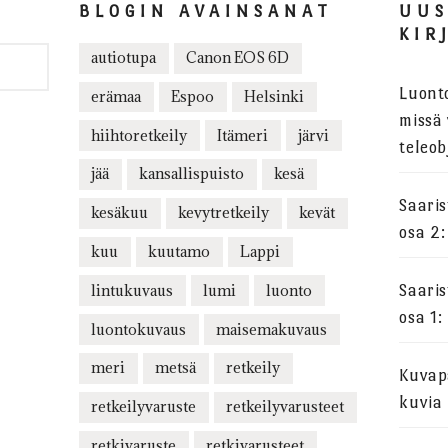
BLOGIN AVAINSANAT
UU
KIR
autiotupa
Canon EOS 6D
Luont
erämaa
Espoo
Helsinki
missä 
hiihtoretkeily
Itämeri
järvi
teleob
jää
kansallispuisto
kesä
Saari
kesäkuu
kevytretkeily
kevät
osa 2:
kuu
kuutamo
Lappi
lintukuvaus
lumi
luonto
Saari
osa 1:
luontokuvaus
maisemakuvaus
meri
metsä
retkeily
Kuvapa
kuvia
retkeilyvaruste
retkeilyvarusteet
retkivaruste
retkivarusteet