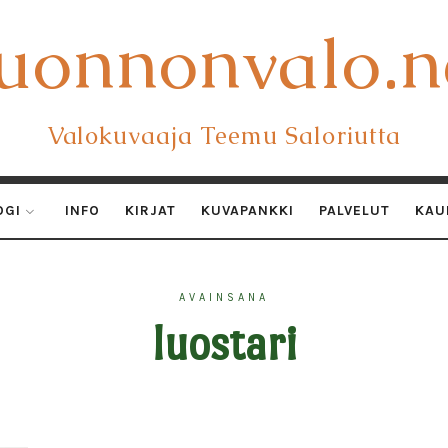
uonnonvalo.n
uonnonvalo.n
Valokuvaaja Teemu Saloriutta
OGI
INFO
KIRJAT
KUVAPANKKI
PALVELUT
KAU
AVAINSANA
luostari