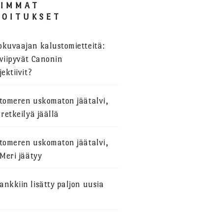
SIMMAT
JOITUKSET
okuvaajan kalustomietteitä:
viipyvät Canonin
jektiivit?
stomeren uskomaton jäätalvi,
 retkeilyä jäällä
stomeren uskomaton jäätalvi,
 Meri jäätyy
nkkiin lisätty paljon uusia