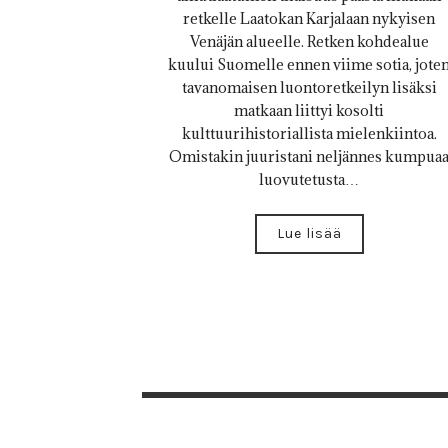
retkelle Laatokan Karjalaan nykyisen
Venäjän alueelle. Retken kohdealue
kuului Suomelle ennen viime sotia, jote
tavanomaisen luontoretkeilyn lisäksi
matkaan liittyi kosolti
kulttuurihistoriallista mielenkiintoa.
Omistakin juuristani neljännes kumpua
luovutetusta…
Lue lisää