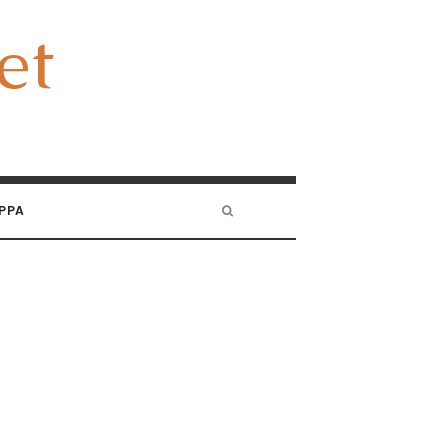
et
et
PPA