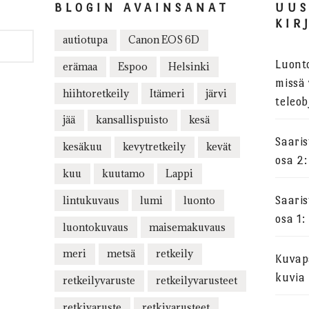
BLOGIN AVAINSANAT
UU
KIR
autiotupa
Canon EOS 6D
Luont
erämaa
Espoo
Helsinki
missä 
hiihtoretkeily
Itämeri
järvi
teleob
jää
kansallispuisto
kesä
Saari
kesäkuu
kevytretkeily
kevät
osa 2:
kuu
kuutamo
Lappi
lintukuvaus
lumi
luonto
Saari
osa 1:
luontokuvaus
maisemakuvaus
meri
metsä
retkeily
Kuvapa
kuvia
retkeilyvaruste
retkeilyvarusteet
retkivaruste
retkivarusteet