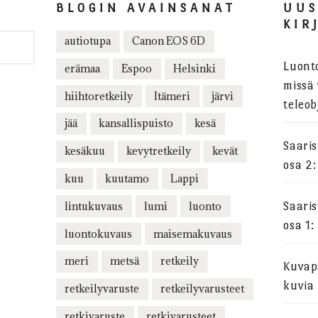
BLOGIN AVAINSANAT
UU
KIR
autiotupa
Canon EOS 6D
Luont
erämaa
Espoo
Helsinki
missä 
hiihtoretkeily
Itämeri
järvi
teleob
jää
kansallispuisto
kesä
Saari
kesäkuu
kevytretkeily
kevät
osa 2:
kuu
kuutamo
Lappi
lintukuvaus
lumi
luonto
Saari
osa 1:
luontokuvaus
maisemakuvaus
meri
metsä
retkeily
Kuvapa
kuvia
retkeilyvaruste
retkeilyvarusteet
retkivaruste
retkivarusteet