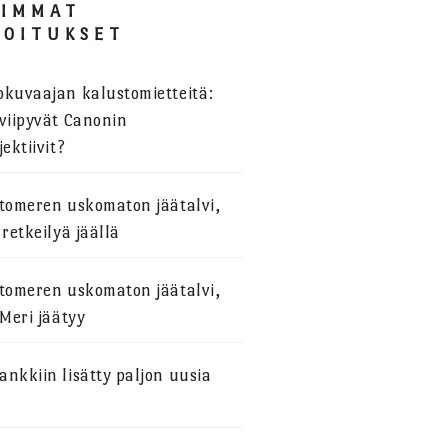
SIMMAT
JOITUKSET
okuvaajan kalustomietteitä:
viipyvät Canonin
jektiivit?
stomeren uskomaton jäätalvi,
 retkeilyä jäällä
stomeren uskomaton jäätalvi,
 Meri jäätyy
nkkiin lisätty paljon uusia