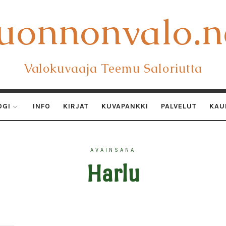
uonnonvalo.n
uonnonvalo.n
Valokuvaaja Teemu Saloriutta
OGI
INFO
KIRJAT
KUVAPANKKI
PALVELUT
KAU
AVAINSANA
Harlu