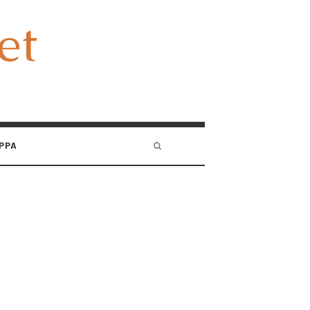
et
et
PPA