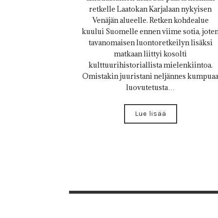
retkelle Laatokan Karjalaan nykyisen
Venäjän alueelle. Retken kohdealue
kuului Suomelle ennen viime sotia, jote
tavanomaisen luontoretkeilyn lisäksi
matkaan liittyi kosolti
kulttuurihistoriallista mielenkiintoa.
Omistakin juuristani neljännes kumpua
luovutetusta…
Lue lisää