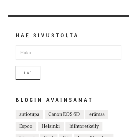
HAE SIVUSTOLTA
HAKU:
BLOGIN AVAINSANAT
autiotupa
Canon EOS 6D
erämaa
Espoo
Helsinki
hiihtoretkeily