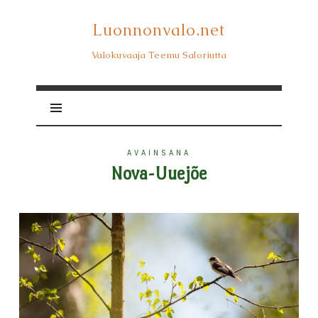
Luonnonvalo.net
Luonnonvalo.net
Valokuvaaja Teemu Saloriutta
AVAINSANA
Nova-Uuejõe