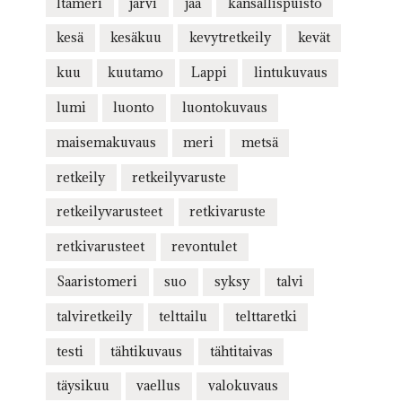
Itämeri
järvi
jää
kansallispuisto
kesä
kesäkuu
kevytretkeily
kevät
kuu
kuutamo
Lappi
lintukuvaus
lumi
luonto
luontokuvaus
maisemakuvaus
meri
metsä
retkeily
retkeilyvaruste
retkeilyvarusteet
retkivaruste
retkivarusteet
revontulet
Saaristomeri
suo
syksy
talvi
talviretkeily
telttailu
telttaretki
testi
tähtikuvaus
tähtitaivas
täysikuu
vaellus
valokuvaus