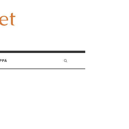
et
et
PPA