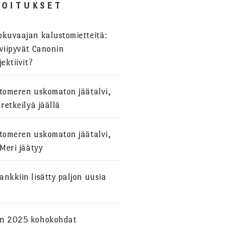
JOITUKSET
okuvaajan kalustomietteitä:
viipyvät Canonin
jektiivit?
stomeren uskomaton jäätalvi,
 retkeilyä jäällä
stomeren uskomaton jäätalvi,
 Meri jäätyy
nkkiin lisätty paljon uusia
n 2025 kohokohdat