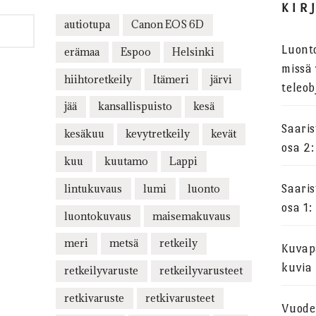
KIR
autiotupa
Canon EOS 6D
Luont
erämaa
Espoo
Helsinki
missä 
hiihtoretkeily
Itämeri
järvi
teleob
jää
kansallispuisto
kesä
Saari
kesäkuu
kevytretkeily
kevät
osa 2:
kuu
kuutamo
Lappi
lintukuvaus
lumi
luonto
Saari
osa 1:
luontokuvaus
maisemakuvaus
meri
metsä
retkeily
Kuvapa
kuvia
retkeilyvaruste
retkeilyvarusteet
retkivaruste
retkivarusteet
Vuode