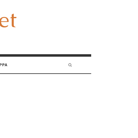
et
et
PPA