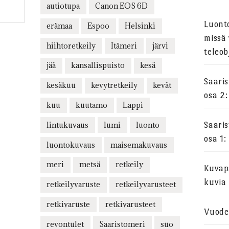
autiotupa
Canon EOS 6D
Luont
erämaa
Espoo
Helsinki
missä 
hiihtoretkeily
Itämeri
järvi
teleob
jää
kansallispuisto
kesä
Saari
kesäkuu
kevytretkeily
kevät
osa 2:
kuu
kuutamo
Lappi
lintukuvaus
lumi
luonto
Saari
osa 1:
luontokuvaus
maisemakuvaus
meri
metsä
retkeily
Kuvapa
kuvia
retkeilyvaruste
retkeilyvarusteet
retkivaruste
retkivarusteet
Vuode
revontulet
Saaristomeri
suo