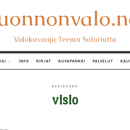
uonnonvalo.n
uonnonvalo.n
Valokuvaaja Teemu Saloriutta
OGI
INFO
KIRJAT
KUVAPANKKI
PALVELUT
KAU
AVAINSANA
visio