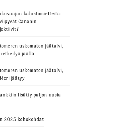
okuvaajan kalustomietteitä:
viipyvät Canonin
jektiivit?
stomeren uskomaton jäätalvi,
 retkeilyä jäällä
stomeren uskomaton jäätalvi,
 Meri jäätyy
nkkiin lisätty paljon uusia
n 2025 kohokohdat