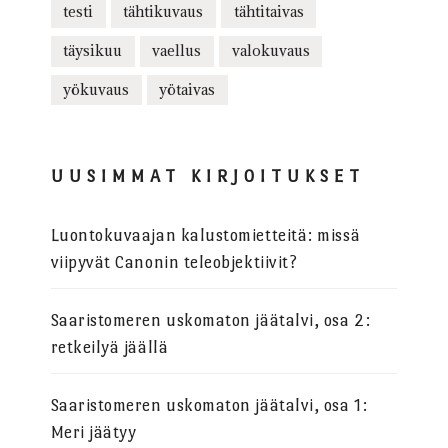
testi
tähtikuvaus
tähtitaivas
täysikuu
vaellus
valokuvaus
yökuvaus
yötaivas
UUSIMMAT KIRJOITUKSET
Luontokuvaajan kalustomietteitä: missä
viipyvät Canonin teleobjektiivit?
Saaristomeren uskomaton jäätalvi, osa 2:
retkeilyä jäällä
Saaristomeren uskomaton jäätalvi, osa 1:
Meri jäätyy