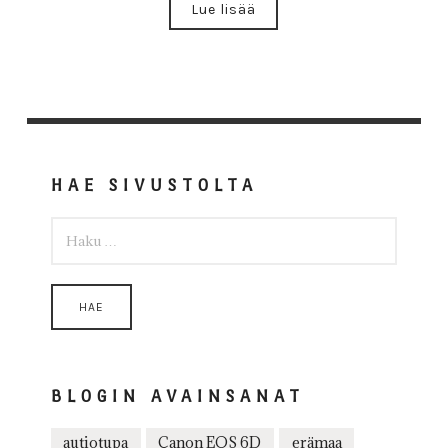
Lue lisää
HAE SIVUSTOLTA
HAKU:
BLOGIN AVAINSANAT
autiotupa
Canon EOS 6D
erämaa