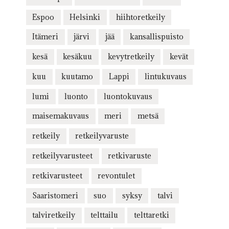
Espoo
Helsinki
hiihtoretkeily
Itämeri
järvi
jää
kansallispuisto
kesä
kesäkuu
kevytretkeily
kevät
kuu
kuutamo
Lappi
lintukuvaus
lumi
luonto
luontokuvaus
maisemakuvaus
meri
metsä
retkeily
retkeilyvaruste
retkeilyvarusteet
retkivaruste
retkivarusteet
revontulet
Saaristomeri
suo
syksy
talvi
talviretkeily
telttailu
telttaretki