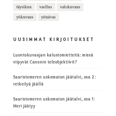
täysikuu
vaellus
valokuvaus
yökuvaus
yötaivas
UUSIMMAT KIRJOITUKSET
Luontokuvaajan kalustomietteitä: missä
viipyvät Canonin teleobjektiivit?
Saaristomeren uskomaton jäätalvi, osa 2:
retkeilyä jäällä
Saaristomeren uskomaton jäätalvi, osa 1:
Meri jäätyy