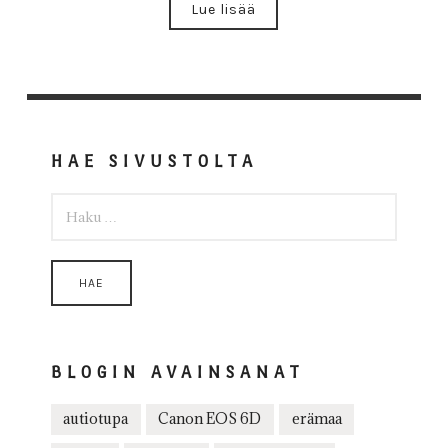
Lue lisää
HAE SIVUSTOLTA
HAKU:
BLOGIN AVAINSANAT
autiotupa
Canon EOS 6D
erämaa