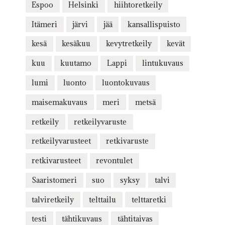
Espoo
Helsinki
hiihtoretkeily
Itämeri
järvi
jää
kansallispuisto
kesä
kesäkuu
kevytretkeily
kevät
kuu
kuutamo
Lappi
lintukuvaus
lumi
luonto
luontokuvaus
maisemakuvaus
meri
metsä
retkeily
retkeilyvaruste
retkeilyvarusteet
retkivaruste
retkivarusteet
revontulet
Saaristomeri
suo
syksy
talvi
talviretkeily
telttailu
telttaretki
testi
tähtikuvaus
tähtitaivas