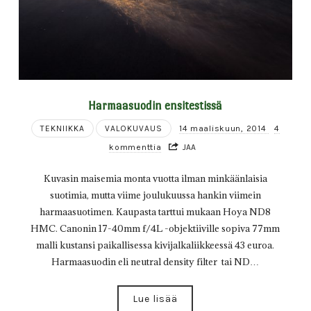
Harmaasuodin ensitestissä
TEKNIIKKA
VALOKUVAUS
14 maaliskuun, 2014
4
kommenttia
JAA
Kuvasin maisemia monta vuotta ilman minkäänlaisia
suotimia, mutta viime joulukuussa hankin viimein
harmaasuotimen. Kaupasta tarttui mukaan Hoya ND8
HMC. Canonin 17-40mm f/4L -objektiiville sopiva 77mm
malli kustansi paikallisessa kivijalkaliikkeessä 43 euroa.
Harmaasuodin eli neutral density filter tai ND…
Lue lisää