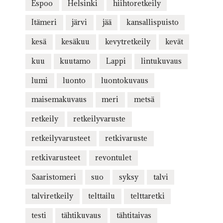
Espoo
Helsinki
hiihtoretkeily
Itämeri
järvi
jää
kansallispuisto
kesä
kesäkuu
kevytretkeily
kevät
kuu
kuutamo
Lappi
lintukuvaus
lumi
luonto
luontokuvaus
maisemakuvaus
meri
metsä
retkeily
retkeilyvaruste
retkeilyvarusteet
retkivaruste
retkivarusteet
revontulet
Saaristomeri
suo
syksy
talvi
talviretkeily
telttailu
telttaretki
testi
tähtikuvaus
tähtitaivas