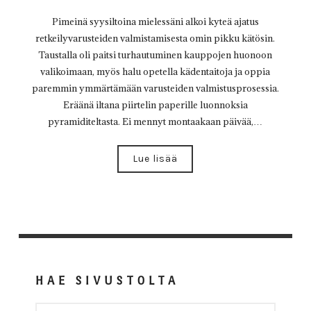
Pimeinä syysiltoina mielessäni alkoi kyteä ajatus
retkeilyvarusteiden valmistamisesta omin pikku kätösin.
Taustalla oli paitsi turhautuminen kauppojen huonoon
valikoimaan, myös halu opetella kädentaitoja ja oppia
paremmin ymmärtämään varusteiden valmistusprosessia.
Eräänä iltana piirtelin paperille luonnoksia
pyramiditeltasta. Ei mennyt montaakaan päivää,…
Lue lisää
HAE SIVUSTOLTA
HAKU: