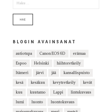
BLOGIN AVAINSANAT
autiotupa
Canon EOS 6D
erämaa
Espoo
Helsinki
hiihtoretkeily
Itämeri
järvi
jää
kansallispuisto
kesä
kesäkuu
kevytretkeily
kevät
kuu
kuutamo
Lappi
lintukuvaus
lumi
luonto
luontokuvaus
maisemakuvaus
meri
metsä