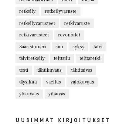
retkeily
retkeilyvaruste
retkeilyvarusteet
retkivaruste
retkivarusteet
revontulet
Saaristomeri
suo
syksy
talvi
talviretkeily
telttailu
telttaretki
testi
tähtikuvaus
tähtitaivas
täysikuu
vaellus
valokuvaus
yökuvaus
yötaivas
UUSIMMAT KIRJOITUKSET