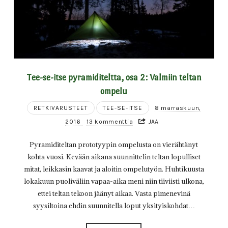
Tee-se-itse pyramiditeltta, osa 2: Valmiin teltan
ompelu
RETKIVARUSTEET
TEE-SE-ITSE
8 marraskuun,
2016
13 kommenttia
JAA
Pyramiditeltan prototyypin ompelusta on vierähtänyt
kohta vuosi. Kevään aikana suunnittelin teltan lopulliset
mitat, leikkasin kaavat ja aloitin ompelutyön. Huhtikuusta
lokakuun puoliväliin vapaa-aika meni niin tiiviisti ulkona,
ettei teltan tekoon jäänyt aikaa. Vasta pimenevinä
syysiltoina ehdin suunnitella loput yksityiskohdat…