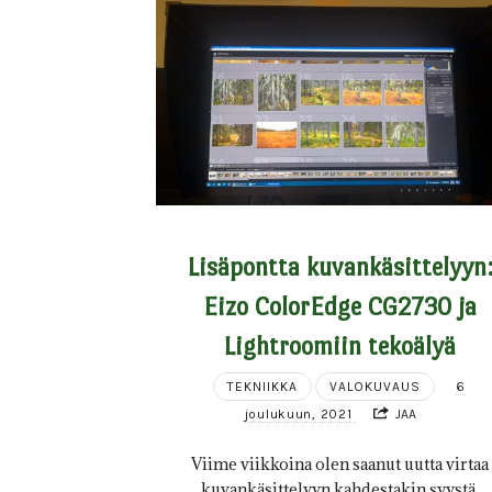
Lisäpontta kuvankäsittelyyn
Eizo ColorEdge CG2730 ja
Lightroomiin tekoälyä
TEKNIIKKA
VALOKUVAUS
6
joulukuun, 2021
JAA
Viime viikkoina olen saanut uutta virtaa
kuvankäsittelyyn kahdestakin syystä.