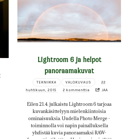
Lightroom 6 ja helpot
panoraamakuvat
:
TEKNIIKKA
VALOKUVAUS
22
huhtikuun, 2015
2 kommenttia
JAA
Eilen 21.4. julkaistu Lightroom 6 tarjoaa
kuvankäsittelyyn mielenkiintoisia
ominaisuuksia. Uudella Photo Merge -
toiminnolla voi napin painalluksella
yhdistää kuvia panoraamaksi RAW-