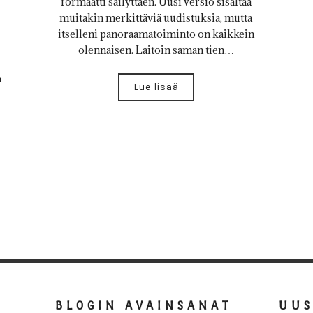
formaatti säilyttäen. Uusi versio sisältää
muitakin merkittäviä uudistuksia, mutta
itselleni panoraamatoiminto on kaikkein
olennaisen. Laitoin saman tien…
n
Lue lisää
BLOGIN AVAINSANAT
UU