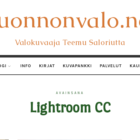
uonnonvalo.n
uonnonvalo.n
Valokuvaaja Teemu Saloriutta
OGI
INFO
KIRJAT
KUVAPANKKI
PALVELUT
KAU
AVAINSANA
Lightroom CC