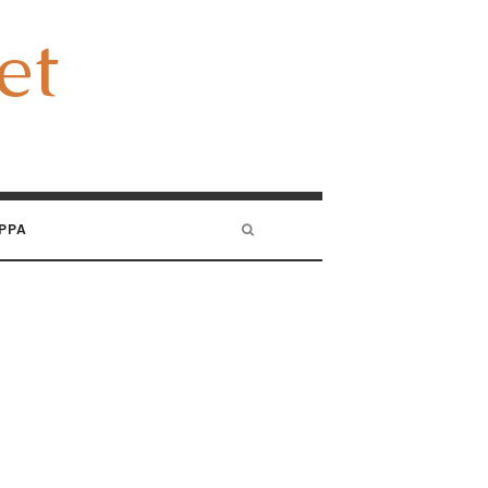
et
et
PPA