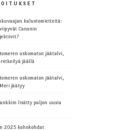
JOITUKSET
okuvaajan kalustomietteitä:
viipyvät Canonin
jektiivit?
stomeren uskomaton jäätalvi,
 retkeilyä jäällä
stomeren uskomaton jäätalvi,
 Meri jäätyy
nkkiin lisätty paljon uusia
n 2025 kohokohdat