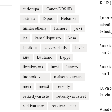
KIR
autiotupa
Canon EOS 6D
Luont
erämaa
Espoo
Helsinki
missä 
hiihtoretkeily
Itämeri
järvi
teleob
jää
kansallispuisto
kesä
Saari
kesäkuu
kevytretkeily
kevät
osa 2:
kuu
kuutamo
Lappi
lintukuvaus
lumi
luonto
Saari
osa 1:
luontokuvaus
maisemakuvaus
meri
metsä
retkeily
Kuvapa
kuvia
retkeilyvaruste
retkeilyvarusteet
retkivaruste
retkivarusteet
Vuode