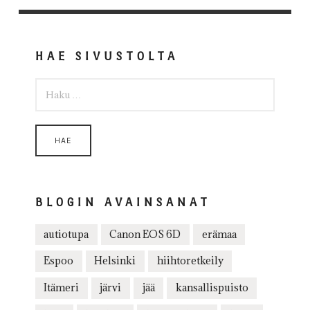
HAE SIVUSTOLTA
HAKU:
BLOGIN AVAINSANAT
autiotupa
Canon EOS 6D
erämaa
Espoo
Helsinki
hiihtoretkeily
Itämeri
järvi
jää
kansallispuisto