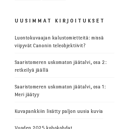
UUSIMMAT KIRJOITUKSET
Luontokuvaajan kalustomietteitä: missä
viipyvät Canonin teleobjektiivit?
Saaristomeren uskomaton jäätalvi, osa 2:
retkeilyä jäällä
Saaristomeren uskomaton jäätalvi, osa 1:
Meri jäätyy
Kuvapankkiin lisätty paljon uusia kuvia
Vuoden 2025 kohokohdat