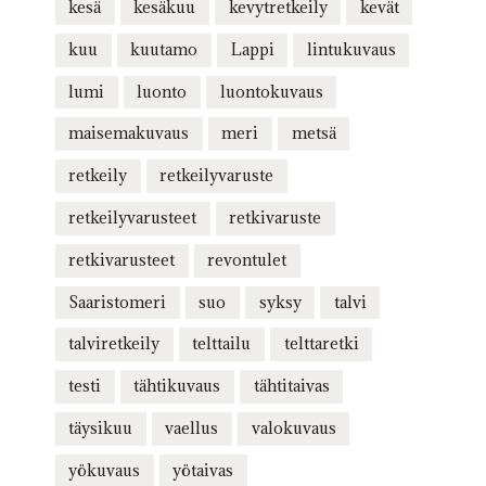
kesä
kesäkuu
kevytretkeily
kevät
kuu
kuutamo
Lappi
lintukuvaus
lumi
luonto
luontokuvaus
maisemakuvaus
meri
metsä
retkeily
retkeilyvaruste
retkeilyvarusteet
retkivaruste
retkivarusteet
revontulet
Saaristomeri
suo
syksy
talvi
talviretkeily
telttailu
telttaretki
testi
tähtikuvaus
tähtitaivas
täysikuu
vaellus
valokuvaus
yökuvaus
yötaivas