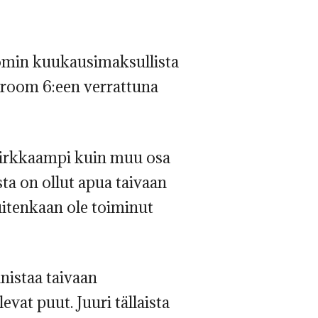
omin kuukausimaksullista
htroom 6:een verrattuna
 kirkkaampi kuin muu osa
sta on ollut apua taivaan
itenkaan ole toiminut
nistaa taivaan
vat puut. Juuri tällaista