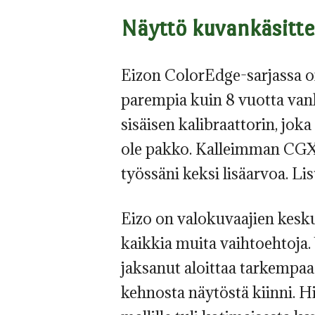
Näyttö kuvankäsitte
Eizon ColorEdge-sarjassa on 
parempia kuin 8 vuotta van
sisäisen kalibraattorin, joka
ole pakko. Kalleimman CGX-s
työssäni keksi lisäarvoa. Li
Eizo on valokuvaajien kesku
kaikkia muita vaihtoehtoja.
jaksanut aloittaa tarkempaa 
kehnosta näytöstä kiinni. 