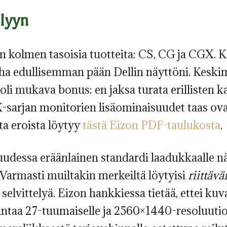
lyyn
kolmen tasoisia tuotteita: CS, CG ja CGX. Kaik
ha edullisemman pään Dellin näyttöni. Keski
 oli mukava bonus: en jaksa turata erillisten ka
arjan monitorien lisäominaisuudet taas ovat s
sta eroista löytyy
tästä Eizon PDF-taulukosta
.
udessa eräänlainen standardi laadukkaalle näy
 Varmasti muiltakin merkeiltä löytyisi
riittävä
selvittelyä. Eizon hankkiessa tietää, ettei kuv
Hintaa 27-tuumaiselle ja 2560×1440-resoluuti