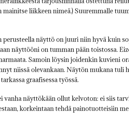
ameraliikkeestä tarjoushinnalla ostettuna reil
en mainitse liikkeen nimeä.) Suuremmalle tuum
rusteella näyttö on juuri niin hyvä kuin so
haan näyttööni on tumman pään toistossa. Eizol
rmaata. Samoin löysin joidenkin kuvieni oran
tiennyt niissä olevankaan. Näytön mukana tuli
 tarkassa graafisessa työssä.
i vanha näyttökään ollut kelvoton: ei siis tarv
aan, korkeintaan tehdä painotuotteisiin mene