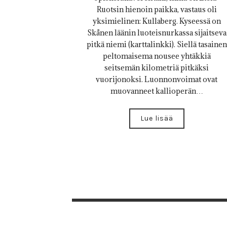
Ruotsin hienoin paikka, vastaus oli
yksimielinen: Kullaberg. Kyseessä on
Skånen läänin luoteisnurkassa sijaitseva
pitkä niemi (karttalinkki). Siellä tasainen
peltomaisema nousee yhtäkkiä
seitsemän kilometriä pitkäksi
vuorijonoksi. Luonnonvoimat ovat
muovanneet kallioperän…
Lue lisää