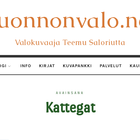
uonnonvalo.n
uonnonvalo.n
Valokuvaaja Teemu Saloriutta
OGI
INFO
KIRJAT
KUVAPANKKI
PALVELUT
KAU
AVAINSANA
Kattegat