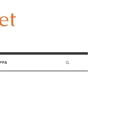
et
et
PPA