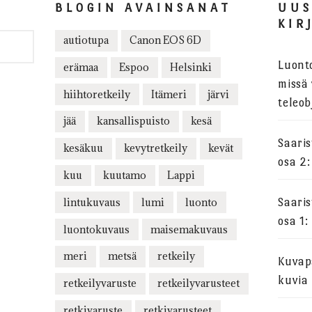
BLOGIN AVAINSANAT
UU
KIR
autiotupa
Canon EOS 6D
Luont
erämaa
Espoo
Helsinki
missä 
hiihtoretkeily
Itämeri
järvi
teleob
jää
kansallispuisto
kesä
Saari
kesäkuu
kevytretkeily
kevät
osa 2:
kuu
kuutamo
Lappi
lintukuvaus
lumi
luonto
Saari
osa 1:
luontokuvaus
maisemakuvaus
meri
metsä
retkeily
Kuvapa
kuvia
retkeilyvaruste
retkeilyvarusteet
retkivaruste
retkivarusteet