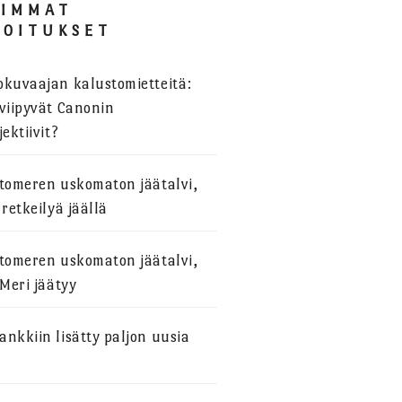
SIMMAT
JOITUKSET
okuvaajan kalustomietteitä:
viipyvät Canonin
jektiivit?
stomeren uskomaton jäätalvi,
 retkeilyä jäällä
stomeren uskomaton jäätalvi,
 Meri jäätyy
nkkiin lisätty paljon uusia