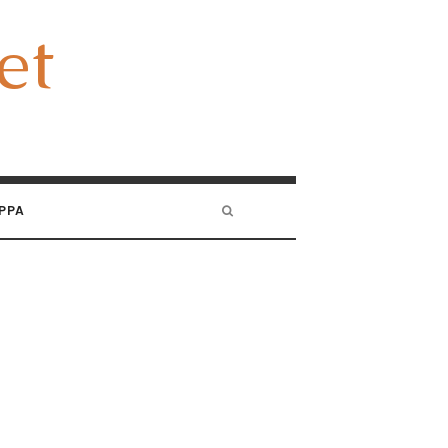
et
et
PPA