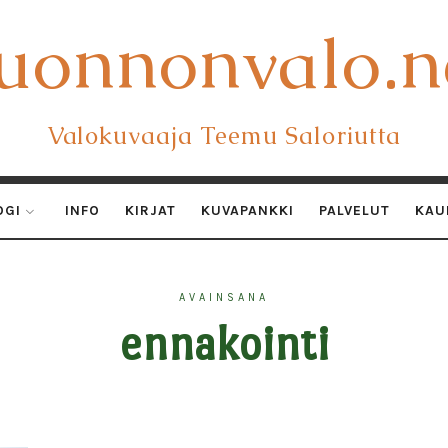
uonnonvalo.n
uonnonvalo.n
Valokuvaaja Teemu Saloriutta
OGI
INFO
KIRJAT
KUVAPANKKI
PALVELUT
KAU
AVAINSANA
ennakointi