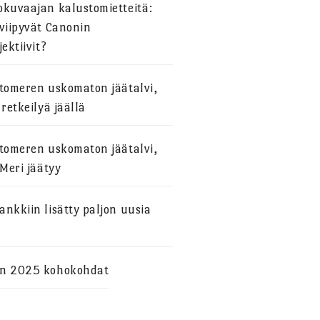
okuvaajan kalustomietteitä:
viipyvät Canonin
jektiivit?
stomeren uskomaton jäätalvi,
 retkeilyä jäällä
stomeren uskomaton jäätalvi,
 Meri jäätyy
nkkiin lisätty paljon uusia
n 2025 kohokohdat