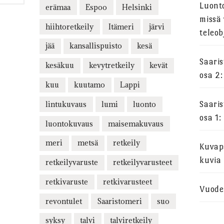
Luont
erämaa
Espoo
Helsinki
missä 
hiihtoretkeily
Itämeri
järvi
teleob
jää
kansallispuisto
kesä
Saari
kesäkuu
kevytretkeily
kevät
osa 2:
kuu
kuutamo
Lappi
lintukuvaus
lumi
luonto
Saari
osa 1:
luontokuvaus
maisemakuvaus
meri
metsä
retkeily
Kuvapa
kuvia
retkeilyvaruste
retkeilyvarusteet
retkivaruste
retkivarusteet
Vuode
revontulet
Saaristomeri
suo
syksy
talvi
talviretkeily